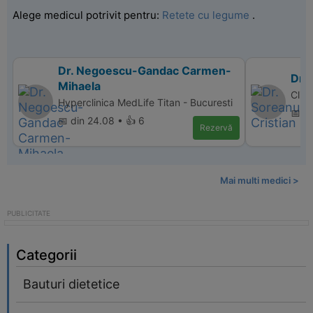
Alege medicul potrivit pentru:
Retete cu legume
.
Dr. Negoescu-Gandac Carmen-
Dr. 
Mihaela
Clin
Hyperclinica MedLife Titan - Bucuresti
📅 d
📅 din 24.08 • 👍 6
Rezervă
Mai multi medici >
Categorii
Bauturi dietetice