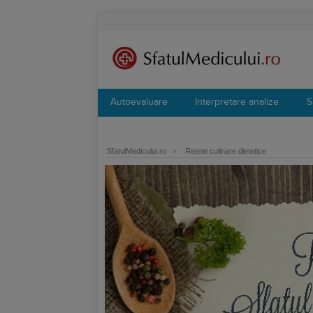
Autoevaluare
Interpretare analize
S
SfatulMedicului.ro
›
Retete culinare dietetice