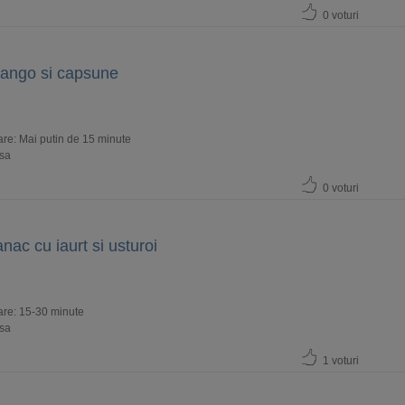
0 voturi
mango si capsune
re: Mai putin de 15 minute
usa
0 voturi
nac cu iaurt si usturoi
are: 15-30 minute
usa
1 voturi