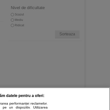
Nivel de dificultate
Scazut
Mediu
Ridicat
Sorteaza
răm datele pentru a oferi:
Stiri medicale
urarea performanței reclamelor.
 pe un dispozitiv. Utilizarea