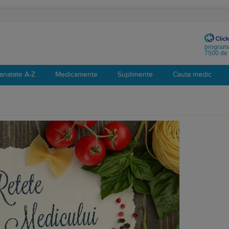
programa
7500 de 
anatate A-Z
Medicamente
Suplimente
Cauta medic