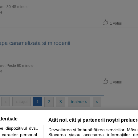
are: 30-45 minute
ie
1 voturi
pa caramelizata si mirodenii
are: Peste 60 minute
ie
1 voturi
«
« inapoi
1
2
3
inainte »
»
dențiale
Atât noi, cât și partenerii noștri preluc
tare analize
Specialitati medicale
Boli si afectiuni
Calculatoare
 dispozitivul dvs.,
Dezvoltarea și îmbunătățirea serviciilor. Măs
u caracter personal.
Stocarea și/sau accesarea informațiilor de