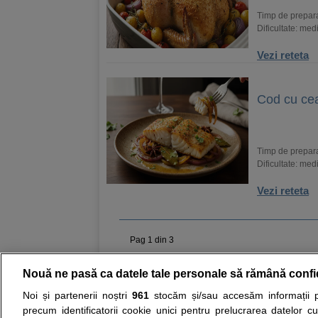
Timp de prepar
Dificultate: med
Vezi reteta
Cod cu cea
Timp de prepar
Dificultate: med
Vezi reteta
Pag 1 din 3
Nouă ne pasă ca datele tale personale să rămână confi
Resurse:
Autoevaluare simptome
Interpre
Noi și partenerii noștri
961
stocăm și/sau accesăm informații pe
precum identificatorii cookie unici pentru prelucrarea datelor c