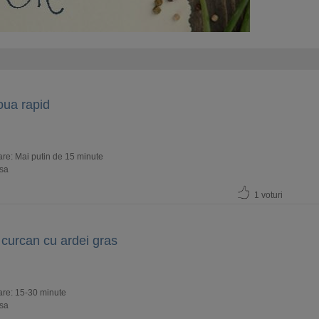
oua rapid
re: Mai putin de 15 minute
usa
1 voturi
 curcan cu ardei gras
are: 15-30 minute
usa