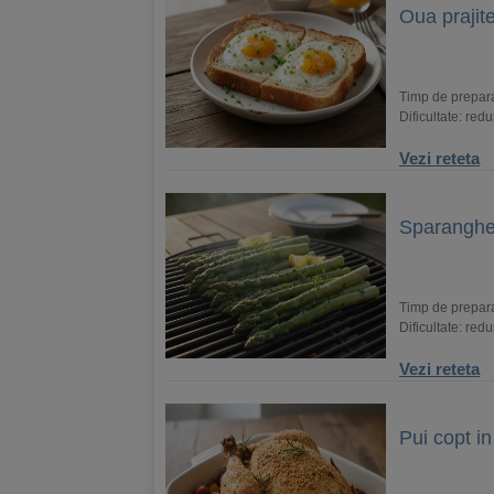
Oua prajite
Timp de prepara
Dificultate: red
Vezi reteta
Sparanghel
Timp de prepara
Dificultate: red
Vezi reteta
Pui copt i