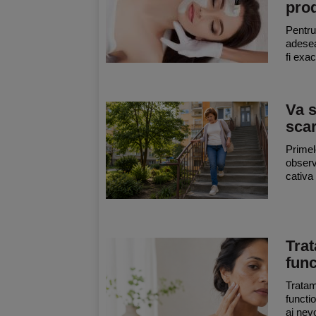
pro
Pentru
adesea
fi exac
Va s
scar
Primel
observ
cativa 
Trat
func
Tratam
functi
ai nev