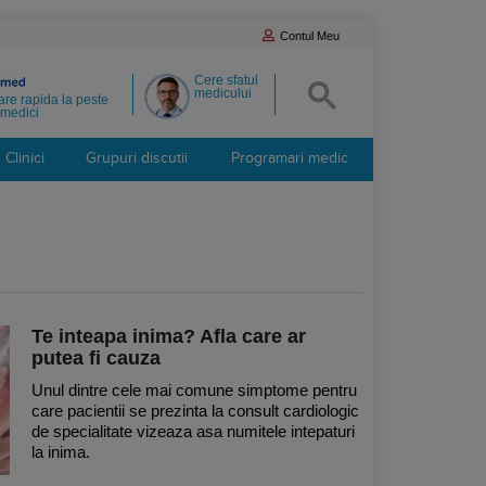
Contul Meu
Cere sfatul
medicului
re rapida la peste
medici
Clinici
Grupuri discutii
Programari medic
Te inteapa inima? Afla care ar
putea fi cauza
Unul dintre cele mai comune simptome pentru
care pacientii se prezinta la consult cardiologic
de specialitate vizeaza asa numitele intepaturi
la inima.