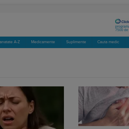
programa
7500 de 
anatate A-Z
Medicamente
Suplimente
Cauta medic