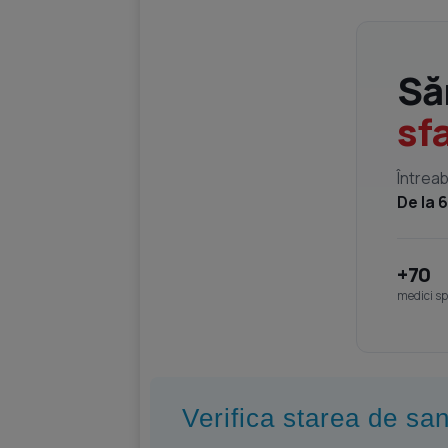
Să
sf
Întreab
De la 6
+70
medici spe
Verifica starea de sa