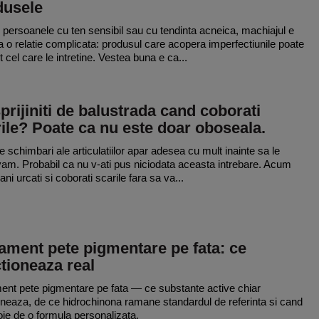
dusele
 persoanele cu ten sensibil sau cu tendinta acneica, machiajul e
 o relatie complicata: produsul care acopera imperfectiunile poate
t cel care le intretine. Vestea buna e ca...
prijiniti de balustrada cand coborati
ile? Poate ca nu este doar oboseala.
e schimbari ale articulatiilor apar adesea cu mult inainte sa le
am. Probabil ca nu v-ati pus niciodata aceasta intrebare. Acum
ani urcati si coborati scarile fara sa va...
ament pete pigmentare pe fata: ce
tioneaza real
ent pete pigmentare pe fata — ce substante active chiar
oneaza, de ce hidrochinona ramane standardul de referinta si cand
oie de o formula personalizata.