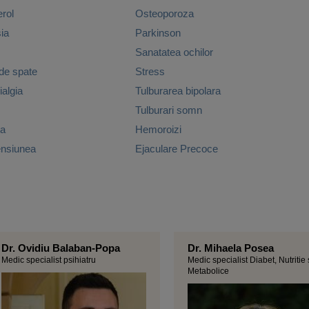
erol
Osteoporoza
ia
Parkinson
Sanatatea ochilor
 de spate
Stress
algia
Tulburarea bipolara
Tulburari somn
ta
Hemoroizi
ensiunea
Ejaculare Precoce
Dr. Ovidiu Balaban-Popa
Dr. Mihaela Posea
Medic specialist psihiatru
Medic specialist Diabet, Nutritie 
Metabolice