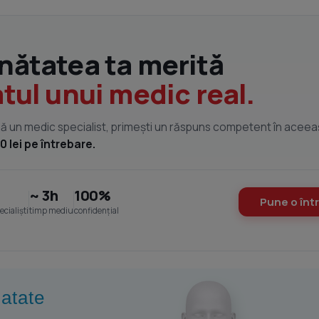
nătatea ta merită
atul unui medic real.
ă un medic specialist, primești un răspuns competent în aceeași
0 lei pe întrebare.
~ 3h
100%
Pune o înt
cialiști
timp mediu
confidențial
natate