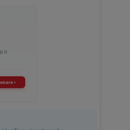
 zi.
rebare