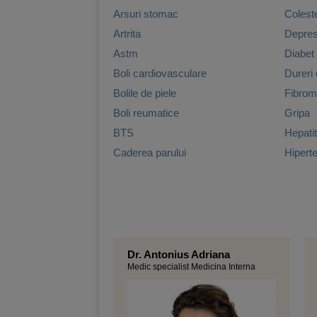
Arsuri stomac
Colest
Artrita
Depres
Astm
Diabet
Boli cardiovasculare
Dureri
Bolile de piele
Fibromi
Boli reumatice
Gripa
BTS
Hepati
Caderea parului
Hipert
Dr. Antonius Adriana
Medic specialist Medicina Interna