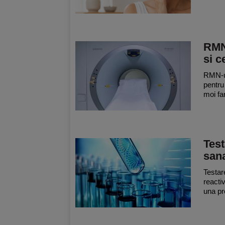
RMN 
si c
RMN-ul
pentru 
moi far
Test
sana
Testar
reacti
una pro