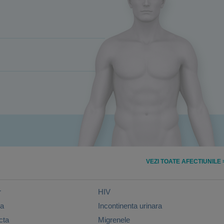
VEZI TOATE AFECTIUNILE 
r
HIV
da
Incontinenta urinara
cta
Migrenele