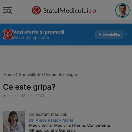
Vezi oferte și promoții
×
▶ GooglePlay
Direct din aplicație
›
›
Home
Specialitati
Pneumofiziologie
Ce este gripa?
Actualizat: 13 Iunie 2023
Consultant medical:
Dr. Alexe Raluca-Maria
Medic primar Medicina Interna, Competenta
Ultrasonografie Generala