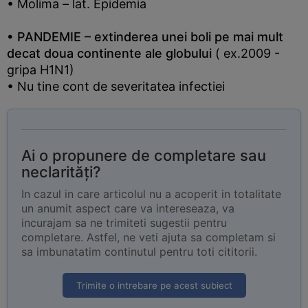
• Molima – lat. Epidemia
• PANDEMIE – extinderea unei boli pe mai mult
decat doua continente ale globului
( ex.2009 -
gripa H1N1)
• Nu tine cont de severitatea infectiei
Ai o propunere de completare sau
neclarități?
In cazul in care articolul nu a acoperit in totalitate
un anumit aspect care va intereseaza, va
incurajam sa ne trimiteti sugestii pentru
completare. Astfel, ne veti ajuta sa completam si
sa imbunatatim continutul pentru toti cititorii.
Trimite o intrebare pe acest subiect