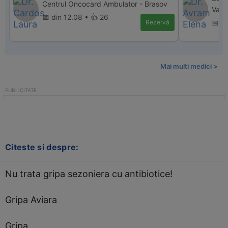
Centrul Oncocard Ambulator - Brasov
Valc
📅 din 12.08 • 👍 26
Rezervă
📅 d
Mai multi medici >
Citeste si despre:
Nu trata gripa sezoniera cu antibiotice!
Gripa Aviara
Gripa