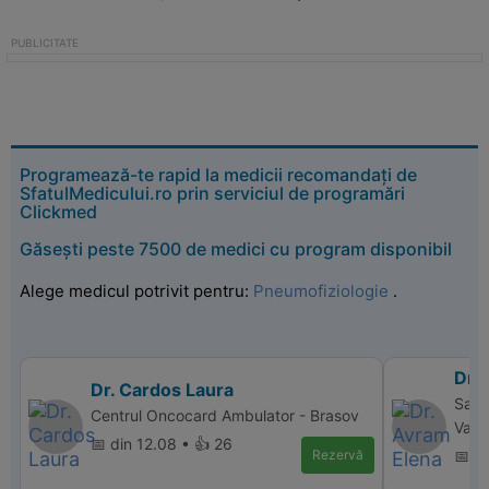
Programează-te rapid la medicii recomandați de
SfatulMedicului.ro prin serviciul de programări
Clickmed
Găsești peste 7500 de medici cu program disponibil
Alege medicul potrivit pentru:
Pneumofiziologie
.
Dr.
Dr. Cardos Laura
Sanm
Centrul Oncocard Ambulator - Brasov
Valc
📅 din 12.08 • 👍 26
Rezervă
📅 d