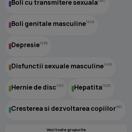
Boli cu transmitere sexuala
1587
Boli genitale masculine
1548
Depresie
1538
Disfunctii sexuale masculine
1490
Hernie de disc
Hepatita
1153
1020
Cresterea si dezvoltarea copiilor
981
Vezi toate grupurile