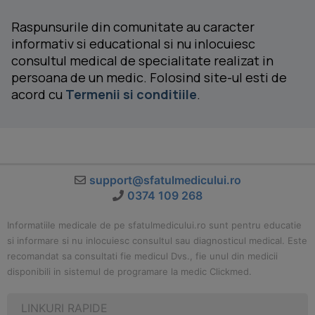
Raspunsurile din comunitate au caracter
informativ si educational si nu inlocuiesc
consultul medical de specialitate realizat in
persoana de un medic. Folosind site-ul esti de
acord cu
Termenii si conditiile
.
support@sfatulmedicului.ro
0374 109 268
Informatiile medicale de pe sfatulmedicului.ro sunt pentru educatie
si informare si nu inlocuiesc consultul sau diagnosticul medical. Este
recomandat sa consultati fie medicul Dvs., fie unul din medicii
disponibili in sistemul de programare la medic Clickmed.
LINKURI RAPIDE