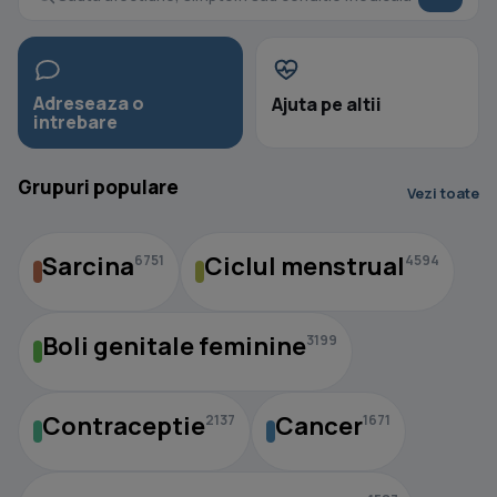
Adreseaza o
Ajuta pe altii
intrebare
Grupuri populare
Vezi toate
Sarcina
Ciclul menstrual
6751
4594
Boli genitale feminine
3199
Contraceptie
Cancer
2137
1671