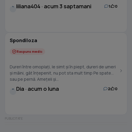
liliana404 · acum 3 saptamani
1
0
L
Spondiloza
Raspuns medic
Dureri între omoplați, le simt și în piept, dureri de umeri
și mâini, gât înțepenit, nu pot sta mult timp Pe spate
sau pe pernă. Amețeli și...
Dia · acum o luna
2
0
D