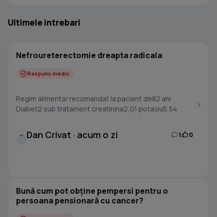
Ultimele intrebari
Nefroureterectomie dreapta radicala
Raspuns medic
Regim alimentar recomandat la pacient de82 ani
Diabet2 sub tratament creatinina2,01 potasiu5,54
Dan Crivat · acum o zi
1
0
D
Bună cum pot obține pempersi pentru o
persoana pensionară cu cancer?