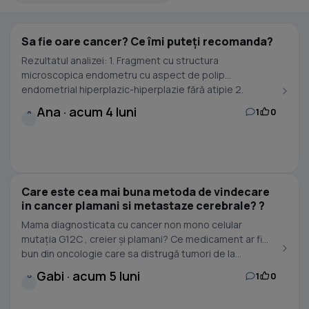
Sa fie oare cancer? Ce îmi puteți recomanda?
Rezultatul analizei: 1. Fragment cu structura
microscopica endometru cu aspect de polip
endometrial hiperplazic-hiperplazie fără atipie 2.
Endometru cu...
Ana · acum 4 luni
1
0
A
Care este cea mai buna metoda de vindecare
in cancer plamani si metastaze cerebrale? ?
Mama diagnosticata cu cancer non mono celular
mutația G12C , creier și plamani? Ce medicament ar fi
bun din oncologie care sa distrugă tumori de la...
Gabi · acum 5 luni
1
0
G