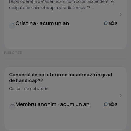
După operația de"adenocarcinom colon ascendent" e
obligatorie chimioterapia și radioterapia"?....
Cristina · acum un an
1
0
C
Cancerul de col uterin se încadrează în grad
de handicap??
Cancer de col uterin
Membru anonim · acum un an
1
0