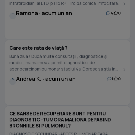
intratiroidian, al LTD. pT1b R+ Tiroida conica limfocitara...
Ramona · acum un an
4
0
R
Care este rata de viață ?
Bună ziua ! După multe consultații , diagnostice și
medici , mama mea a primit diagnosticul de
adenocarcinom pulmonar stadiul 4a .Doresc sa știu în...
Andrea K. · acum un an
1
0
A
CE SANSE DE RECUPERARE SUNT PENTRU
DIAGNOSTIC -TUMORA MALIGNA DEPASIND
BRONHIILE SI PULMONUL?
DIAGNOSTIC SECUNDAR -ABCES PULMONAR FARA