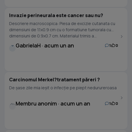
Invazie perineurala este cancer sau nu?
Descriere macroscopica: Piesa de excizie cutanata cu
dimensiuni de 1.1x0.9 cm cu o formatiune tumorala cu
dimensiuni de 0.9x0.7 cm. Materialul trimis a...
GabrielaH · acum un an
1
0
G
Carcinomul Merkel?tratament păreri ?
De șase zile mia ieșit o infecție pe piept nedurureroasa
Membru anonim · acum un an
1
0