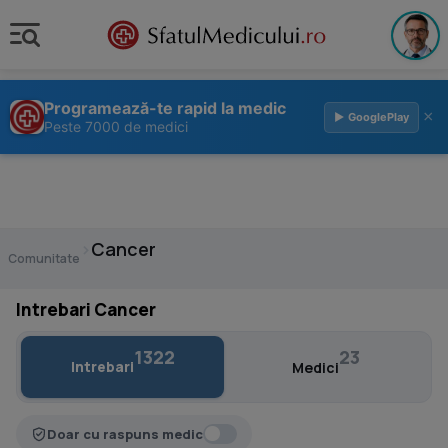
Programează-te rapid la medic
×
▶ GooglePlay
Peste 7000 de medici
›
Cancer
Comunitate
Intrebari Cancer
1322
23
Intrebari
Medici
Doar cu raspuns medic