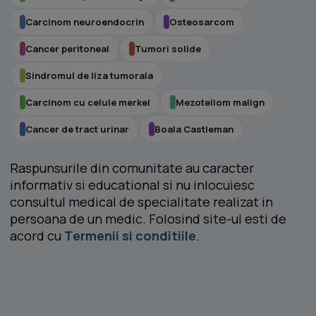
Carcinom neuroendocrin
Osteosarcom
Cancer peritoneal
Tumori solide
Sindromul de liza tumorala
Carcinom cu celule merkel
Mezoteliom malign
Cancer de tract urinar
Boala Castleman
Raspunsurile din comunitate au caracter
informativ si educational si nu inlocuiesc
consultul medical de specialitate realizat in
persoana de un medic. Folosind site-ul esti de
acord cu
Termenii si conditiile
.