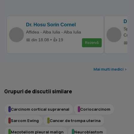
Dr. 
Dr. Hosu Sorin Cornel
Spita
Affidea - Alba Iulia - Alba Iulia
Crai
📅 din 18.08 • 👍 19
📅 di
Rezervă
Mai multi medici >
Grupuri de discutii similare
Carcinom cortical suprarenal
Coriocarcinom
Sarcom Ewing
Cancer de trompa uterina
Mezoteliom pleural malign
Neuroblastom