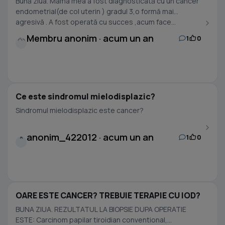
Bună ziua. Mama mea a fost diagnosticată cu un cancer
endometrial(de col uterin ) gradul 3,o formă mai
agresivă . A fost operată cu succes ,acum face...
Membru anonim · acum un an
1
0
Ce este sindromul mielodisplazic?
Sindromul mielodisplazic este cancer?
anonim_422012 · acum un an
1
0
A
OARE ESTE CANCER? TREBUIE TERAPIE CU IOD?
BUNA ZIUA. REZULTATUL LA BIOPSIE DUPA OPERATIE
ESTE: Carcinom papilar tiroidian conventional,