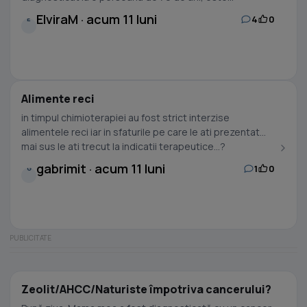
ElviraM · acum 11 luni
4
0
E
Alimente reci
in timpul chimioterapiei au fost strict interzise
alimentele reci iar in sfaturile pe care le ati prezentat
mai sus le ati trecut la indicatii terapeutice...?
gabrimit · acum 11 luni
1
0
G
Zeolit/AHCC/Naturiste împotriva cancerului?