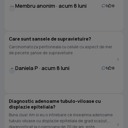
Membru anonim · acum 8 luni
1
0
Care sunt sansele de supravietuire?
Carcinomatoza peritoneala cu celule cu aspect de inel
de pecete,șanse de supravetuire
Daniela P · acum 8 luni
1
0
D
Diagnostic adenoame tubulo-viloase cu
displazie epiteliala?
Buna ziua! Am si eu o intrebare ce inseamna adenoame
tubulo viloase cu displazie epiteliala de grad scazut,
diagnosticat la o persoana de 70 de ani, este...