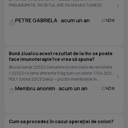
PNEUMOPATIE. PACIETUL ARE 59 ANI MULTUMESC
PETRE GABRIELA · acum un an
1
0
P
Bună ziua!cu acest rezultat de la ihc se poate
face imunoterapie?ce vrea să spuna?
Blocul numar 22322 Denumire probe Data de recoltare
1 22322+o lama aferenta Frag tum col uterin 17.04.2025
PDL1 (clona 22C3 Dako) – pozitiv membranar in...
Membru anonim · acum un an
1
0
Cum sa procedez în cazul operației de colon?