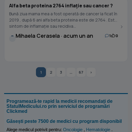
Alfa beta proteina 2764 inflație sau cancer ?
Bună ziua mama mea a fost operată de cancer la ficat în
2019 , după 6 ani alfa beta proteina este de 2764 . Este
sintom de inflamație sau recidiva...
Mihaela Cerasela · acum un an
1
0
M
1
2
3
…
67
›
Programează-te rapid la medicii recomandați de
SfatulMedicului.ro prin serviciul de programări
Clickmed
Găsești peste 7500 de medici cu program disponibil
Alege medicul potrivit pentru:
Oncologie
,
Hematologie
.