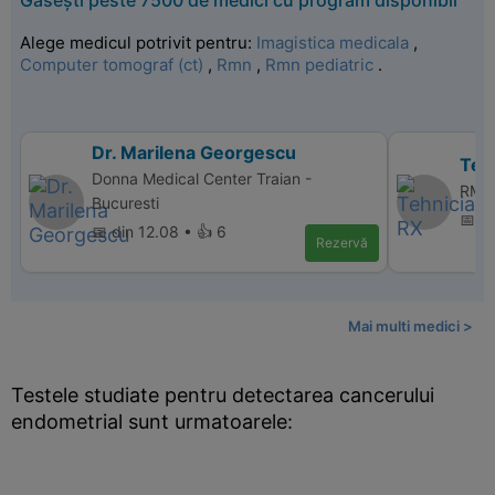
Găsești peste 7500 de medici cu program disponibil
Alege medicul potrivit pentru:
Imagistica medicala
,
Computer tomograf (ct)
,
Rmn
,
Rmn pediatric
.
Dr. Marilena Georgescu
Teh
Donna Medical Center Traian -
RMN 
Bucuresti
📅 d
📅 din 12.08 • 👍 6
Rezervă
Mai multi medici >
Testele studiate pentru detectarea cancerului
endometrial sunt urmatoarele: