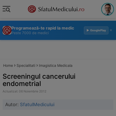
Programează-te rapid la medic
×
▶ GooglePlay
Peste 7000 de medici
›
›
Home
Specialitati
Imagistica Medicala
Screeningul cancerului
endometrial
Actualizat: 06 Noiembrie 2012
Autor:
SfatulMedicului