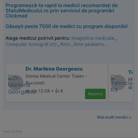
Programează-te rapid la medicii recomandați de
SfatulMedicului.ro prin serviciul de programări
Clickmed
Găsești peste 7500 de medici cu program disponibil
Alege medicul potrivit pentru:
Imagistica medicala
,
Computer tomograf (ct)
,
Rmn
,
Rmn pediatric
.
Dr. Marilena Georgescu
Teh
Donna Medical Center Traian -
RMN 
Bucuresti
📅 d
📅 din 12.08 • 👍 6
Rezervă
Mai multi medici >