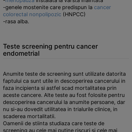
-
menopauza
instalata la varsta inaintata
-genele mostenite care predispun la
cancer
colorectal nonpolipozic
(HNPCC)
-rasa alba.
Teste screening pentru cancer
endometrial
Anumite teste de screening sunt utilizate datorita
faptului ca sunt utile in descoperirea cancerului in
faza incipienta si astfel scad mortalitatea prin
aceste cancere. Alte teste au fost folosite pentru
descoperirea cancerului la anumite persoane, dar
nu si-au dovedit utilitatea in trialurile clinice, in
scaderea mortalitatii.
Oamenii de stiinta studiaza care teste de
screening au cele mai putine riscuri si cele mai