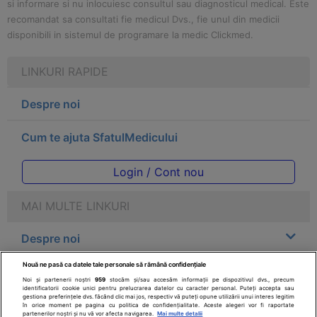
si informare si nu inlocuiesc consultul sau diagnosticul medical. Este
recomandat sa consultati fie medicul Dvs., fie unul din medicii
disponibili in sistemul de programare la medic Clickmed.
LINKURI RAPIDE
Despre noi
Cum te ajuta SfatulMedicului
Login / Cont nou
MAI MULTE LINKURI
Despre noi
Nouă ne pasă ca datele tale personale să rămână confidențiale
Legal
Noi și partenerii noștri
959
stocăm și/sau accesăm informații pe dispozitivul dvs., precum
identificatorii cookie unici pentru prelucrarea datelor cu caracter personal. Puteți accepta sau
gestiona preferințele dvs. făcând clic mai jos, respectiv vă puteți opune utilizării unui interes legitim
Drepturile consumatorului
în orice moment pe pagina cu politica de confidențialitate. Aceste alegeri vor fi raportate
partenerilor noștri și nu vă vor afecta navigarea.
Mai multe detalii