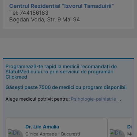
Centrul Rezidential “Izvorul Tamaduirii”
Tel: 744156183
Bogdan Voda, Str. 9 Mai 94
Programează-te rapid la medicii recomandați de
SfatulMedicului.ro prin serviciul de programări
Clickmed
Găsești peste 7500 de medici cu program disponibil
Alege medicul potrivit pentru:
Psihologie-psihiatrie
,
.
Dr. Lile Amalia
Dr. 
Clinica Aproape - Bucuresti
Memo