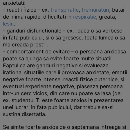
anxietati:
- reactii fizice – ex.
transpiratie
,
tremuraturi
, batai
de inima rapide, dificultati in
respiratie
, greata,
lesin
.
- ganduri disfunctionale – ex. „daca o sa vorbesc
in fata publicului, si o sa gresesc, toata lumea o sa
ma creada prost” .
- comportament de evitare – o persoana anxioasa
poate sa ajunga sa evite foarte multe situatii.
Faptul ca are ganduri negative si evalueaza
irational situatiile care ii provoaca anxietate, emotii
negative foarte intense, reactii fizice puternice, si
eventual experiente negative, plaseaza persoana
intr-un cerc vicios, din care nu poate sa iasa (de
ex. studentul T. este foarte anxios la prezentarea
unei lucrari in fata publicului, dar trebuie sa-si
sustina disertatia.
Se simte foarte anxios de o saptamana intreaga si