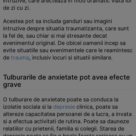
intruzive, care afecteaza in mod dramatic viata lor
de zi cu zi.
Acestea pot sa includa ganduri sau imagini
intruzive despre situatia traumatizanta, care sunt
la fel de, sau chiar si mai stresante decat
evenimentul original. De obicei oamenii incep sa
evite situatiile sau evenimentele care le reamintesc
de
trauma
, inclusiv locuri si situatii similare.
Tulburarile de anxietate pot avea efecte
grave
O tulburare de anxietate poate sa conduca la
izolatie sociala si la
depresie
clinica, poate sa
altereze capacitatea persoanei de a lucra, a invata
si a efectua activitati de rutina. Poate sa dauneze
relatiilor cu prietenii, familia si colegii. Starea de
depresie poate sa fie o boala foarte serioasa cu un