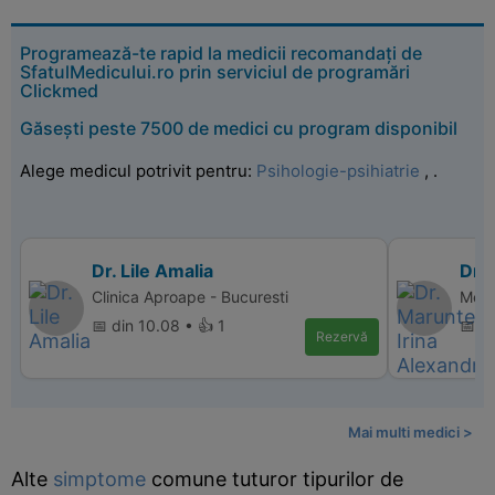
Programează-te rapid la medicii recomandați de
SfatulMedicului.ro prin serviciul de programări
Clickmed
Găsești peste 7500 de medici cu program disponibil
Alege medicul potrivit pentru:
Psihologie-psihiatrie
,
.
Dr. Lile Amalia
Dr. 
Clinica Aproape - Bucuresti
Memo
📅 din 10.08 • 👍 1
📅 d
Rezervă
Mai multi medici >
Alte
simptome
comune tuturor tipurilor de