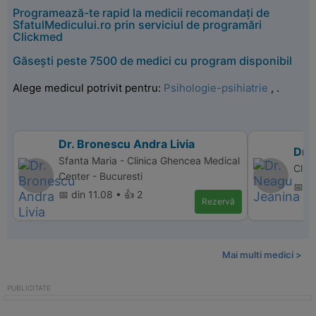
Programează-te rapid la medicii recomandați de
SfatulMedicului.ro prin serviciul de programări
Clickmed
Găsești peste 7500 de medici cu program disponibil
Alege medicul potrivit pentru:
Psihologie-psihiatrie
,
.
Dr. Bronescu Andra Livia
Dr.
Sfanta Maria - Clinica Ghencea Medical
Clin
Center - Bucuresti
📅 di
📅 din 11.08 • 👍 2
Rezervă
Mai multi medici >