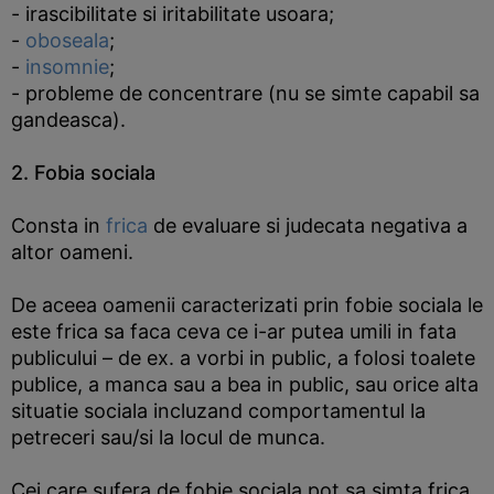
- irascibilitate si iritabilitate usoara;
-
oboseala
;
-
insomnie
;
- probleme de concentrare (nu se simte capabil sa
gandeasca).
2. Fobia sociala
Consta in
frica
de evaluare si judecata negativa a
altor oameni.
De aceea oamenii caracterizati prin fobie sociala le
este frica sa faca ceva ce i-ar putea umili in fata
publicului – de ex. a vorbi in public, a folosi toalete
publice, a manca sau a bea in public, sau orice alta
situatie sociala incluzand comportamentul la
petreceri sau/si la locul de munca.
Cei care sufera de fobie sociala pot sa simta frica