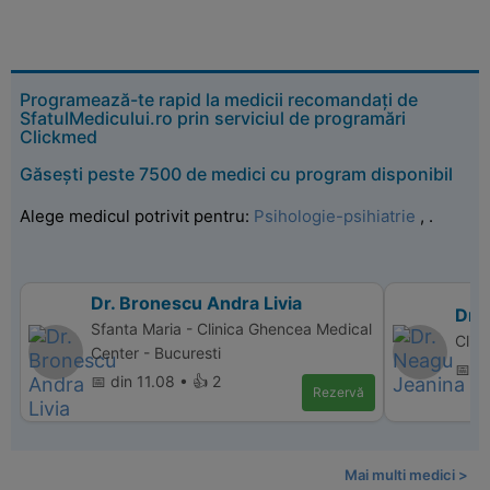
Programează-te rapid la medicii recomandați de
SfatulMedicului.ro prin serviciul de programări
Clickmed
Găsești peste 7500 de medici cu program disponibil
Alege medicul potrivit pentru:
Psihologie-psihiatrie
,
.
Dr. Bronescu Andra Livia
Dr.
Sfanta Maria - Clinica Ghencea Medical
Clin
Center - Bucuresti
📅 di
📅 din 11.08 • 👍 2
Rezervă
Mai multi medici >