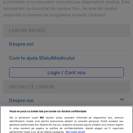
si informare si nu inlocuiesc consultul sau diagnosticul medical. Este
recomandat sa consultati fie medicul Dvs., fie unul din medicii
disponibili in sistemul de programare la medic Clickmed.
LINKURI RAPIDE
Despre noi
Cum te ajuta SfatulMedicului
Login / Cont nou
MAI MULTE LINKURI
Despre noi
Nouă ne pasă ca datele tale personale să rămână confidențiale
Legal
Noi și partenerii noștri
961
stocăm și/sau accesăm informații pe dispozitivul dvs., precum
identificatorii cookie unici pentru prelucrarea datelor cu caracter personal. Puteți accepta sau
gestiona preferințele dvs. făcând clic mai jos, respectiv vă puteți opune utilizării unui interes legitim
Drepturile consumatorului
în orice moment pe pagina cu politica de confidențialitate. Aceste alegeri vor fi raportate
partenerilor noștri și nu vă vor afecta navigarea.
Mai multe detalii