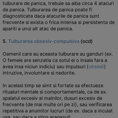
tulburare de panica, trebuie sa aiba circa 4 atacuri
de panica. Tulburarea de panica poate fi
diagnosticata daca atacurile de panica sunt
frecvente si exista o frica intensa si persistenta de
apariti a unui alt atac de panica.
5.
Tulburarea obsesiv-compulsiva
(ocd)
Oamenii care au aceasta tulburare au ganduri (ex.
O femeie are senzatia ca sotul ei o insala fara a
avea insa niciun indiciu) sau impulsuri (
obsesii
)
intruzive, involuntare si nedorite.
In acelasi timp se simt si fortate sa efectueze
ritualuri mentale si comportamentale, ca de ex.
spalatul excesiv al mainilor, dusuri excesiv de
frecvente (de mai multe ori pe zi), sau verificarea
repetitiva a anumitor lucruri (de ex. daca a incuiat
usa, sau daca a stins aragazul).