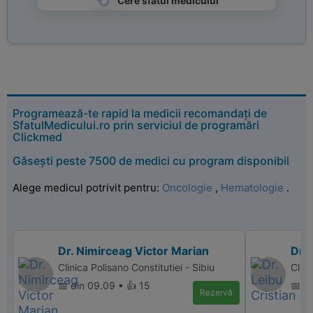
Cere sfatul medicului
Programează-te rapid la medicii recomandați de
SfatulMedicului.ro prin serviciul de programări
Clickmed
Găsești peste 7500 de medici cu program disponibil
Alege medicul potrivit pentru:
Oncologie
,
Hematologie
.
Dr. Nimirceag Victor Marian
Dr. 
Clinica Polisano Constitutiei - Sibiu
Clin
📅 din 09.09 • 👍 15
📅 di
Rezervă