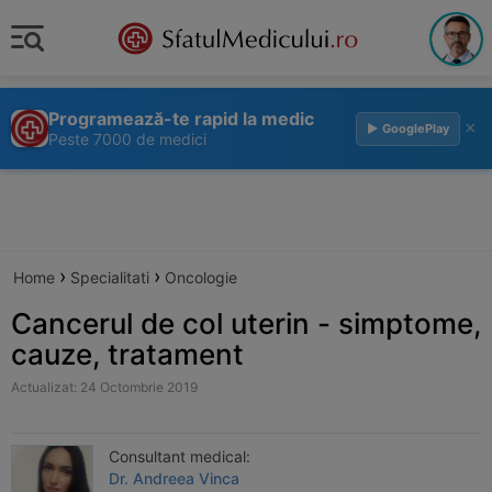
Programează-te rapid la medic
×
▶ GooglePlay
Peste 7000 de medici
›
›
Home
Specialitati
Oncologie
Cancerul de col uterin - simptome,
cauze, tratament
Actualizat: 24 Octombrie 2019
Consultant medical:
Dr. Andreea Vinca