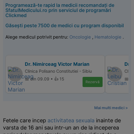
Programează-te rapid la medicii recomandați de
SfatulMedicului.ro prin serviciul de programări
Clickmed
Găsești peste 7500 de medici cu program disponibil
Alege medicul potrivit pentru:
Oncologie
,
Hematologie
.
Dr. Nimirceag Victor Marian
Dr. 
Clinica Polisano Constitutiei - Sibiu
Clin
📅 din 09.09 • 👍 15
📅 di
Rezervă
Mai multi medici >
Fetele care incep
activitatea sexuala
inainte de
varsta de 16 ani sau intr-un an de la inceperea