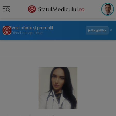
Vezi oferte și promoții
×
▶ GooglePlay
Direct din aplicație