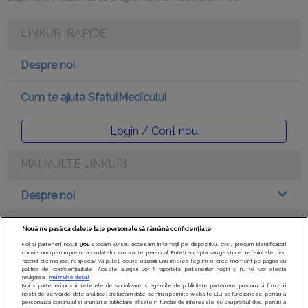
LINKURI RAPIDE
Despre noi
Cum te ajuta SfatulMedicului
Login / Cont nou
MAI MULTE LINKURI
Despre noi
Legal
Nouă ne pasă ca datele tale personale să rămână confidențiale
Noi și partenerii noștri
961
stocăm și/sau accesăm informații pe dispozitivul dvs., precum identificatorii
cookie unici pentru prelucrarea datelor cu caracter personal. Puteți accepta sau gestiona preferințele dvs.
Drepturile consumatorului
făcând clic mai jos, respectiv vă puteți opune utilizării unui interes legitim în orice moment pe pagina cu
politica de confidențialitate. Aceste alegeri vor fi raportate partenerilor noștri și nu vă vor afecta
navigarea.
Mai multe detalii
Noi si partenerii nostri (retelele de socializare si agentiile de publicitate partenere, precum si furnizorii
Parteneri
nostri de servicii de date analitice) prelucram date pentru a permite website-ului sa functioneze, pentru a
personaliza continutul si anunturile publicitare afisate in functie de interesele si/sau profilul dvs., pentru a