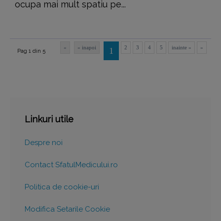
ocupa mai mult spatiu pe...
«
« inapoi
2
3
4
5
inainte »
»
1
Pag 1 din 5
Linkuri utile
Despre noi
Contact SfatulMedicului.ro
Politica de cookie-uri
Modifica Setarile Cookie