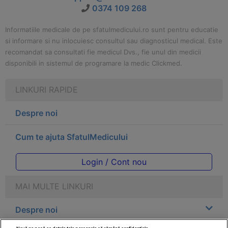
0374 109 268
Informatiile medicale de pe sfatulmedicului.ro sunt pentru educatie
si informare si nu inlocuiesc consultul sau diagnosticul medical. Este
recomandat sa consultati fie medicul Dvs., fie unul din medicii
disponibili in sistemul de programare la medic Clickmed.
LINKURI RAPIDE
Despre noi
Cum te ajuta SfatulMedicului
Login / Cont nou
MAI MULTE LINKURI
Despre noi