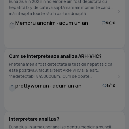
Buna ziua in 2023 in noiembrie am fost depistată cu
hepatită b și de câteva săptămâni am momente când
mă inteapta foarte rău în partea dreaptă...
Membru anonim · acum un an
5
0
Cum se interpreteaza analiza ARH-VHC?
Prietena mea a fost detectata la test de hepatita c ca
este pozitiva.A facut si test ARN-VHC si a iesit
"nedetectabil 845000UI/m.l.Cum se poate...
prettywoman · acum un an
1
0
P
Interpretare analiza ?
Buna ziua, in urma unor analize pentru medicina muncii