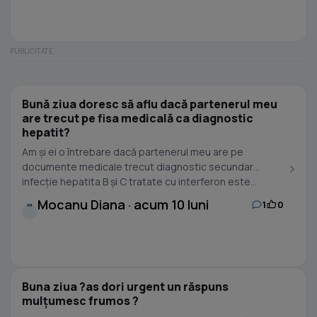
Bună ziua doresc să aflu dacă partenerul meu
are trecut pe fisa medicală ca diagnostic
hepatit?
Am și ei o întrebare dacă partenerul meu are pe
documente medicale trecut diagnostic secundar
infecție hepatita B și C tratate cu interferon este...
Mocanu Diana · acum 10 luni
1
0
M
Buna ziua ?as dori urgent un răspuns
mulțumesc frumos ?