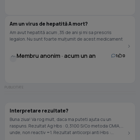
Am un virus de hepatită A mort?
Am avut hepatită acum ,35 de ani și mi sa prescris
legalon. Nu sunt foarte mulțumit de acest medicament
Membru anonim · acum un an
1
0
Interpretare rezultate?
Buna ziua! Va rog mult, daca ma puteti ajuta cu un
raspuns. Rezultat Ag Hbs : 0,3100 S/Co metoda CMIA,
unde, non reactiv =1. Rezultat anticorpi anti Hbs :...