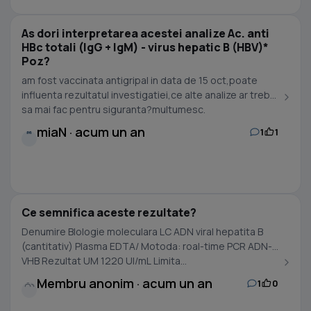
As dori interpretarea acestei analize Ac. anti
HBc totali (IgG + IgM) - virus hepatic B (HBV)*
Poz?
am fost vaccinata antigripal in data de 15 oct,poate
influenta rezultatul investigatiei,ce alte analize ar trebui
sa mai fac pentru siguranta?multumesc.
miaN · acum un an
1
1
M
Ce semnifica aceste rezultate?
Denumire Blologie moleculara LC ADN viral hepatita B
(cantitativ) Plasma EDTA/ Motoda: roal-time PCR ADN-
VHB Rezultat UM 1220 UI/mL Limita...
Membru anonim · acum un an
1
0