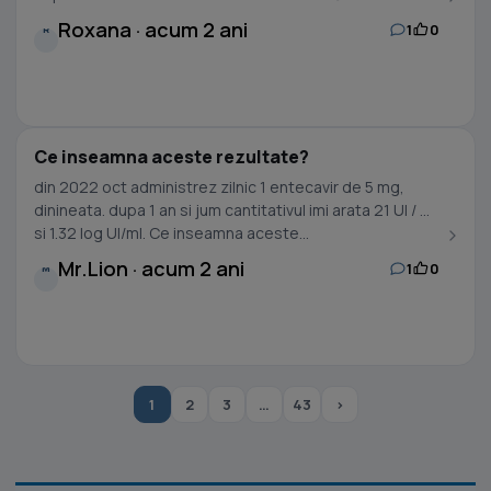
Roxana · acum 2 ani
1
0
R
Ce inseamna aceste rezultate?
din 2022 oct administrez zilnic 1 entecavir de 5 mg,
dinineata. dupa 1 an si jum cantitativul imi arata 21 UI / ml
si 1.32 log UI/ml. Ce inseamna aceste...
Mr.Lion · acum 2 ani
1
0
M
1
2
3
…
43
›