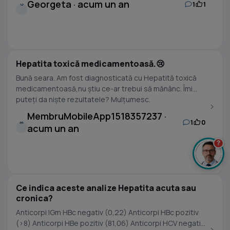
Georgeta · acum un an
1
1
G
Hepatita toxică medicamentoasă.😢
Bună seara. Am fost diagnosticată cu Hepatită toxică
medicamentoasă,nu știu ce-ar trebui să mănânc. Îmi
puteți da niște rezultatele? Mulțumesc.
MembruMobileApp1518357237 ·
1
0
M
acum un an
?
Ce indica aceste analize Hepatita acuta sau
cronica?
Anticorpi IGm HBc negativ (0,22) Anticorpi HBc pozitiv
(>8) Anticorpi HBe pozitiv (81,06) Anticorpi HCV negativ