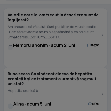
Valorile care le-am trecut la descriere sunt de
îngrijorat?
Am onoarea să vă salut. Sunt purtător de virus hepatic
B, am făcut viremia acum o săptămână și valorile sunt
următoarele....591 IU/mL...3311.17...
Membru anonim · acum 2 luni
0
0
Buna seara.Sa vindecat cineva de hepatita
cronică b și ce tratament a urmat vă rog mult
un sfat?
Hepatita cronică b
Alina · acum 5 luni
1
0
A