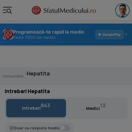
Programează-te rapid la medic
×
▶ GooglePlay
Peste 7000 de medici
›
Hepatita
Comunitate
Intrebari Hepatita
843
12
Intrebari
Medici
Doar cu raspuns medic