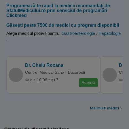
Programează-te rapid la medicii recomandați de
SfatulMedicului.ro prin serviciul de programări
Clickmed
Găsești peste 7500 de medici cu program disponibil
Alege medicul potrivit pentru:
Gastroenterologie
,
Hepatologie
.
Dr. Chelu Roxana
Dr. 
Centrul Medical Sana - Bucuresti
Clini
📅 din 10.08 • 👍 7
📅 di
Rezervă
Mai multi medici >