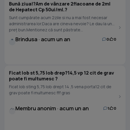
Bună ziua!?Am de vânzare 2flacoane de 2ml
de Hepatect Cp 50ui/ml.?
Sunt cumpărate acum 2zile si nu a mai fost necesar
administrarea lor.Daca are cineva nevoie? Le dau la un
preț bun.Mentionez că sunt păstrate...
Brindusa · acum un an
0
0
B
Ficat lob st 5,75 lob drep?14,5 vp 12 cit de grav
poate fi multumesc ?
Ficat lob sting 5,75 lob drept 14 ,5 vena porta12 cit de
grav poate fi multumesc fff gras
Membru anonim · acum un an
1
0