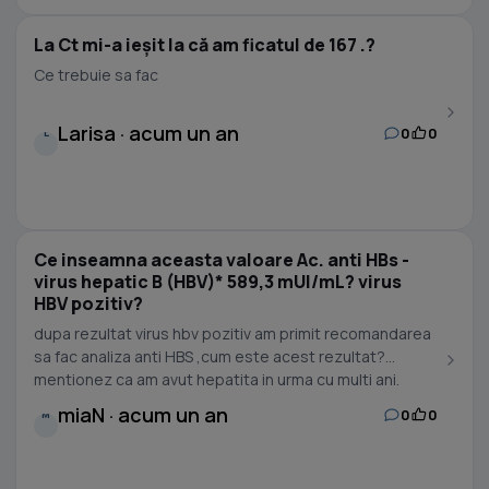
La Ct mi-a ieșit la că am ficatul de 167 .?
Ce trebuie sa fac
Larisa · acum un an
0
0
L
Ce inseamna aceasta valoare Ac. anti HBs -
virus hepatic B (HBV)* 589,3 mUI/mL? virus
HBV pozitiv?
dupa rezultat virus hbv pozitiv am primit recomandarea
sa fac analiza anti HBS ,cum este acest rezultat?
mentionez ca am avut hepatita in urma cu multi ani.
miaN · acum un an
0
0
M