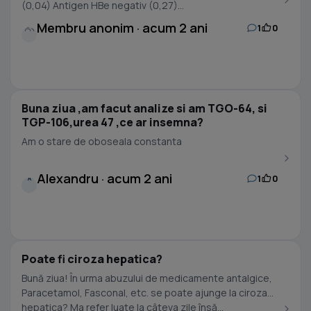
(0,04) Antigen HBe negativ (0,27)...
Membru anonim · acum 2 ani
1
0
Buna ziua ,am facut analize si am TGO-64, si
TGP-106,urea 47 ,ce ar insemna?
Am o stare de oboseala constanta
Alexandru · acum 2 ani
1
0
A
Poate fi ciroza hepatica?
Bună ziua! În urma abuzului de medicamente antalgice,
Paracetamol, Fasconal, etc. se poate ajunge la ciroza
hepatica? Ma refer luate la câteva zile însă...