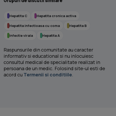
Grupuri de discutii similare
Hepatita C
Hepatita cronica activa
Hepatita infectioasa cu coma
Hepatita B
Infectie virala
Hepatita A
Raspunsurile din comunitate au caracter
informativ si educational si nu inlocuiesc
consultul medical de specialitate realizat in
persoana de un medic. Folosind site-ul esti de
acord cu
Termenii si conditiile
.