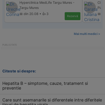
Hyperclinica MedLife Targu Mures -
Clin
Targu Mures
Piat
📅 din 20.08 • 👍 3
📅 di
Rezervă
Mai multi medici >
Citeste si despre:
Hepatita B – simptome, cauze, tratament si
preventie
Care sunt asemanarile si diferentele intre diferitele
tipuri de hepatita virala