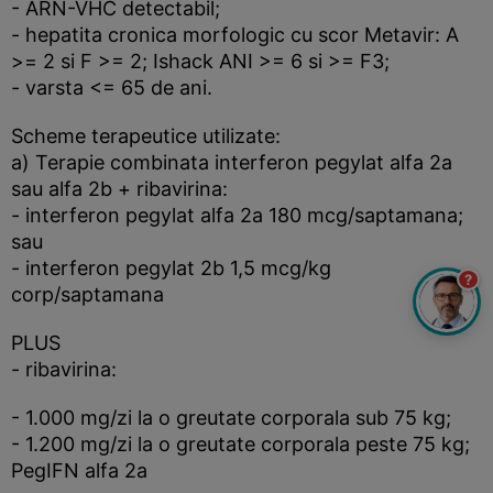
- ARN-VHC detectabil;
- hepatita cronica morfologic cu scor Metavir: A
>= 2 si F >= 2; Ishack ANI >= 6 si >= F3;
- varsta <= 65 de ani.
Scheme terapeutice utilizate:
a) Terapie combinata interferon pegylat alfa 2a
sau alfa 2b + ribavirina:
- interferon pegylat alfa 2a 180 mcg/saptamana;
sau
- interferon pegylat 2b 1,5 mcg/kg
?
corp/saptamana
PLUS
- ribavirina:
- 1.000 mg/zi la o greutate corporala sub 75 kg;
- 1.200 mg/zi la o greutate corporala peste 75 kg;
PegIFN alfa 2a