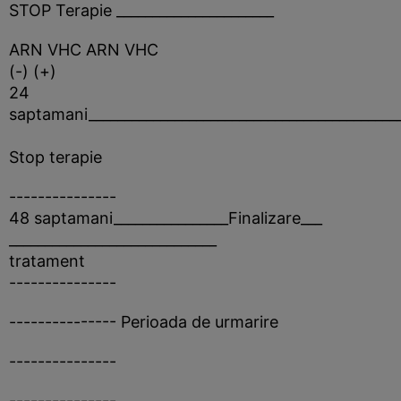
STOP Terapie ______________________
ARN VHC ARN VHC
(-) (+)
24
saptamani___________________________________________
Stop terapie
---------------
48 saptamani________________Finalizare___
_____________________________
tratament
---------------
--------------- Perioada de urmarire
---------------
---------------