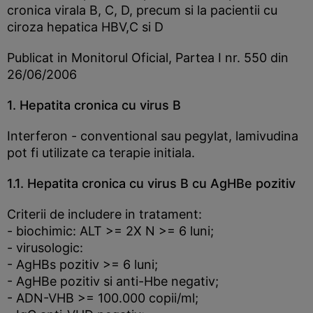
cronica virala B, C, D, precum si la pacientii cu
ciroza hepatica HBV,C si D
Publicat in Monitorul Oficial, Partea I nr. 550 din
26/06/2006
1. Hepatita cronica cu virus B
Interferon - conventional sau pegylat, lamivudina
pot fi utilizate ca terapie initiala.
1.1.
Hepatita cronica cu virus B cu AgHBe pozitiv
Criterii de includere in tratament:
- biochimic: ALT >= 2X N >= 6 luni;
- virusologic:
- AgHBs pozitiv >= 6 luni;
- AgHBe pozitiv si anti-Hbe negativ;
- ADN-VHB >= 100.000 copii/ml;