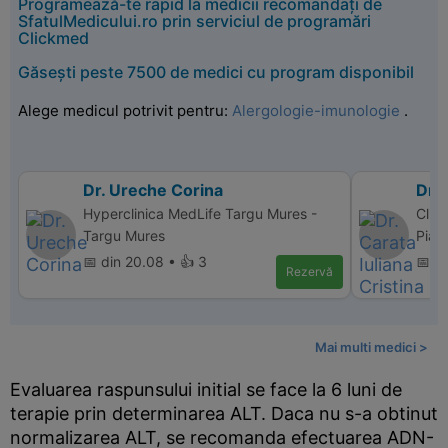
Programează-te rapid la medicii recomandați de
SfatulMedicului.ro prin serviciul de programări
Clickmed
Găsești peste 7500 de medici cu program disponibil
Alege medicul potrivit pentru:
Alergologie-imunologie
.
Dr. Ureche Corina
Dr. 
Hyperclinica MedLife Targu Mures -
Clin
Targu Mures
Piat
📅 din 20.08 • 👍 3
📅 di
Rezervă
Mai multi medici >
Evaluarea raspunsului initial se face la 6 luni de
terapie prin determinarea ALT. Daca nu s-a obtinut
normalizarea ALT, se recomanda efectuarea ADN-