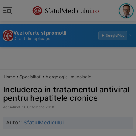
Vezi oferte și promoții
×
▶ GooglePlay
Direct din aplicație
›
›
Home
Specialitati
Alergologie-Imunologie
Includerea in tratamentul antiviral
pentru hepatitele cronice
Actualizat: 16 Octombrie 2018
Autor:
SfatulMedicului