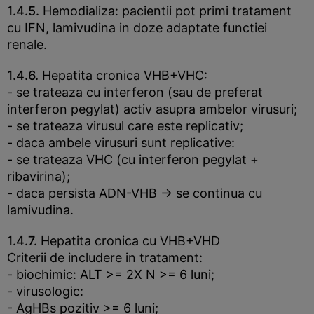
1.4.5.
Hemodializa: pacientii pot primi tratament
cu IFN, lamivudina in doze adaptate functiei
renale.
1.4.6.
Hepatita cronica VHB+VHC:
- se trateaza cu interferon (sau de preferat
interferon pegylat) activ asupra ambelor virusuri;
- se trateaza virusul care este replicativ;
- daca ambele virusuri sunt replicative:
- se trateaza VHC (cu interferon pegylat +
ribavirina);
- daca persista ADN-VHB -> se continua cu
lamivudina.
1.4.7.
Hepatita cronica cu VHB+VHD
Criterii de includere in tratament:
- biochimic: ALT >= 2X N >= 6 luni;
- virusologic:
- AgHBs pozitiv >= 6 luni;