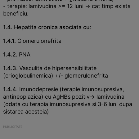
- terapie: lamivudina >= 12 luni -> cat timp exista
beneficiu.
1.4. Hepatita cronica asociata cu
:
1.4.1.
Glomerulonefrita
1.4.2.
PNA
1.4.3
. Vasculita de hipersensibilitate
(crioglobulinemica) +/- glomerulonefrita
1.4.4.
Imunodepresie (terapie imunosupresiva,
antineoplazica) cu AgHBs pozitiv-> lamivudina
(odata cu terapia imunosupresiva si 3-6 luni dupa
sistarea acesteia)