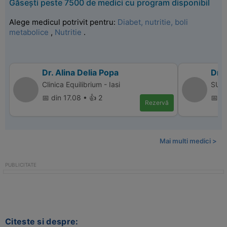
Găsești peste 7500 de medici cu program disponibil
Alege medicul potrivit pentru:
Diabet, nutritie, boli
metabolice
,
Nutritie
.
Dr. Alina Delia Popa
Dr. 
Clinica Equilibrium - Iasi
SUPE
📅 din 17.08 • 👍 2
📅 d
Rezervă
Mai multi medici >
Citeste si despre: