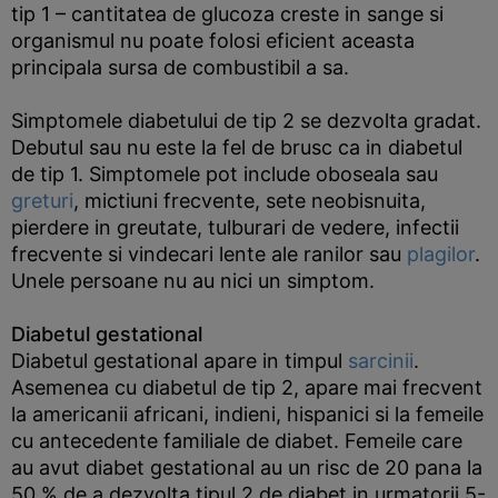
tip 1 – cantitatea de glucoza creste in sange si
organismul nu poate folosi eficient aceasta
principala sursa de combustibil a sa.
Simptomele diabetului de tip 2 se dezvolta gradat.
Debutul sau nu este la fel de brusc ca in diabetul
de tip 1. Simptomele pot include oboseala sau
greturi
, mictiuni frecvente, sete neobisnuita,
pierdere in greutate, tulburari de vedere, infectii
frecvente si vindecari lente ale ranilor sau
plagilor
.
Unele persoane nu au nici un simptom.
Diabetul gestational
Diabetul gestational apare in timpul
sarcinii
.
Asemenea cu diabetul de tip 2, apare mai frecvent
la americanii africani, indieni, hispanici si la femeile
cu antecedente familiale de diabet. Femeile care
au avut diabet gestational au un risc de 20 pana la
50 % de a dezvolta tipul 2 de diabet in urmatorii 5-