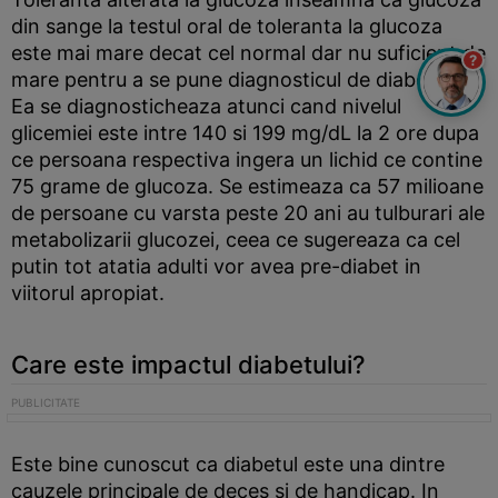
din sange la testul oral de toleranta la glucoza
este mai mare decat cel normal dar nu suficient de
?
mare pentru a se pune diagnosticul de diabet.
Ea se diagnosticheaza atunci cand nivelul
glicemiei este intre 140 si 199 mg/dL la 2 ore dupa
ce persoana respectiva ingera un lichid ce contine
75 grame de glucoza. Se estimeaza ca 57 milioane
de persoane cu varsta peste 20 ani au tulburari ale
metabolizarii glucozei, ceea ce sugereaza ca cel
putin tot atatia adulti vor avea pre-diabet in
viitorul apropiat.
Care este impactul diabetului?
Este bine cunoscut ca diabetul este una dintre
cauzele principale de deces si de handicap. In