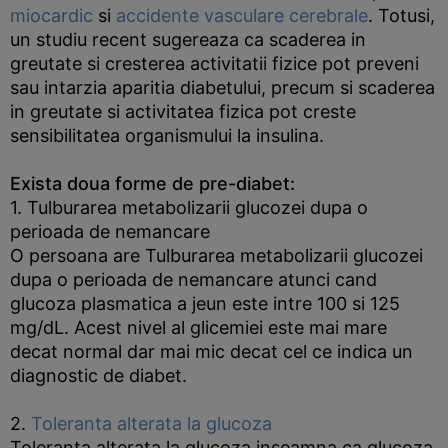
miocardic
si
accidente vasculare cerebrale
. Totusi,
un studiu recent sugereaza ca scaderea in
greutate si cresterea activitatii fizice pot preveni
sau intarzia aparitia diabetului, precum si scaderea
in greutate si activitatea fizica pot creste
sensibilitatea organismului la insulina.
Exista doua forme de pre-diabet:
1. Tulburarea metabolizarii glucozei dupa o
perioada de nemancare
O persoana are Tulburarea metabolizarii glucozei
dupa o perioada de nemancare atunci cand
glucoza plasmatica a jeun este intre 100 si 125
mg/dL. Acest nivel al glicemiei este mai mare
decat normal dar mai mic decat cel ce indica un
diagnostic de diabet.
2.
Toleranta alterata la glucoza
Toleranta alterata la glucoza inseamna ca glucoza