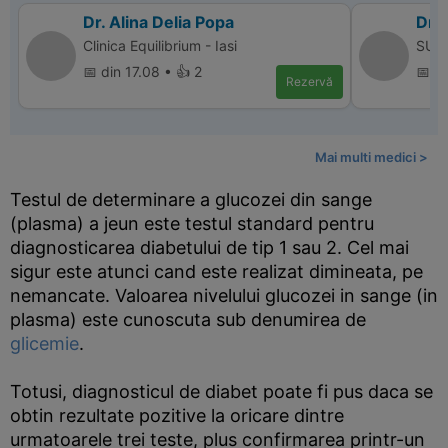
Dr. Alina Delia Popa
Dr. 
Clinica Equilibrium - Iasi
SUPE
📅 din 17.08 • 👍 2
📅 d
Rezervă
Mai multi medici >
Testul de determinare a glucozei din sange
(plasma) a jeun este testul standard pentru
diagnosticarea diabetului de tip 1 sau 2. Cel mai
sigur este atunci cand este realizat dimineata, pe
nemancate. Valoarea nivelului glucozei in sange (in
plasma) este cunoscuta sub denumirea de
glicemie
.
Totusi, diagnosticul de diabet poate fi pus daca se
obtin rezultate pozitive la oricare dintre
urmatoarele trei teste, plus confirmarea printr-un