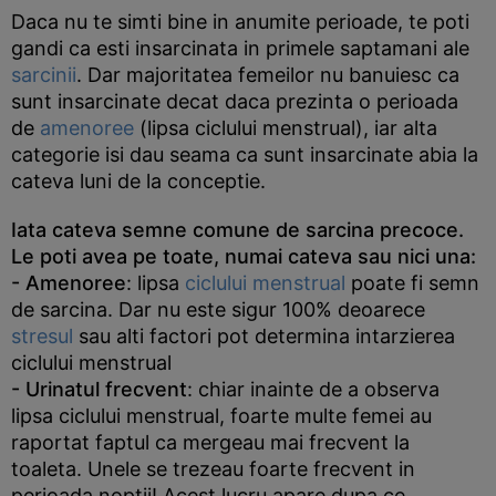
Daca nu te simti bine in anumite perioade, te poti
gandi ca esti insarcinata in primele saptamani ale
sarcinii
. Dar majoritatea femeilor nu banuiesc ca
sunt insarcinate decat daca prezinta o perioada
de
amenoree
(lipsa ciclului menstrual), iar alta
categorie isi dau seama ca sunt insarcinate abia la
cateva luni de la conceptie.
Iata cateva semne comune de sarcina precoce.
Le poti avea pe toate, numai cateva sau nici una:
-
Amenoree
: lipsa
ciclului menstrual
poate fi semn
de sarcina. Dar nu este sigur 100% deoarece
stresul
sau alti factori pot determina intarzierea
ciclului menstrual
- Urinatul frecvent
: chiar inainte de a observa
lipsa ciclului menstrual, foarte multe femei au
raportat faptul ca mergeau mai frecvent la
toaleta. Unele se trezeau foarte frecvent in
perioada noptii! Acest lucru apare dupa ce