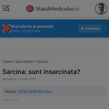
Vezi oferte și promoții
×
▶ GooglePlay
Direct din aplicație
›
›
Home
Specialitati
Sarcina
Sarcina: sunt insarcinata?
Actualizat: 11 Iunie 2010
Autor:
SfatulMedicului