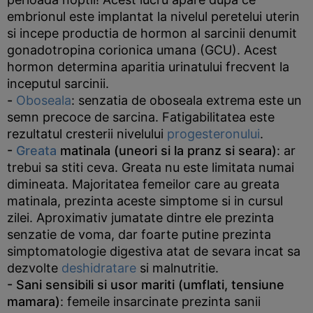
embrionul este implantat la nivelul peretelui uterin
si incepe productia de hormon al sarcinii denumit
gonadotropina corionica umana (GCU). Acest
hormon determina aparitia urinatului frecvent la
inceputul sarcinii.
-
Oboseala
: senzatia de oboseala extrema este un
semn precoce de sarcina. Fatigabilitatea este
rezultatul cresterii nivelului
progesteronului
.
-
Greata
matinala (uneori si la pranz si seara)
: ar
trebui sa stiti ceva. Greata nu este limitata numai
dimineata. Majoritatea femeilor care au greata
matinala, prezinta aceste simptome si in cursul
zilei. Aproximativ jumatate dintre ele prezinta
senzatie de voma, dar foarte putine prezinta
simptomatologie digestiva atat de sevara incat sa
dezvolte
deshidratare
si malnutritie.
- Sani sensibili si usor mariti (umflati, tensiune
mamara)
: femeile insarcinate prezinta sanii