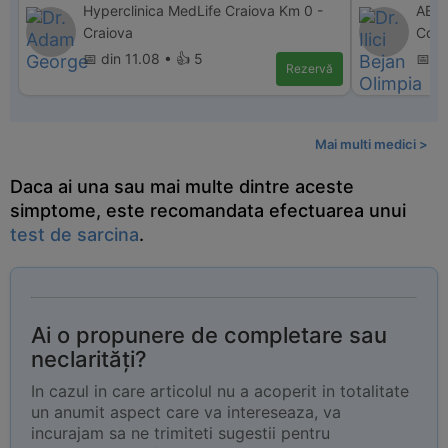
Hyperclinica MedLife Craiova Km 0 -
ABC 
Craiova
Cons
📅 din 11.08 • 👍 5
📅 d
Rezervă
Mai multi medici >
Daca ai una sau mai multe dintre aceste
simptome, este recomandata efectuarea unui
test de sarcina
.
Ai o propunere de completare sau
neclarități?
In cazul in care articolul nu a acoperit in totalitate
un anumit aspect care va intereseaza, va
incurajam sa ne trimiteti sugestii pentru