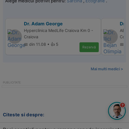
Alege medicul potrivit pentru:
Sarcina
,
Ecografie
.
Dr. Adam George
Dr. 
Hyperclinica MedLife Craiova Km 0 -
ABC 
Craiova
Cons
📅 din 11.08 • 👍 5
📅 d
Rezervă
Mai multi medici >
?
Citeste si despre: