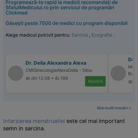
Programează-te rapid la medicii recomandați de
SfatulMedicului.ro prin serviciul de programări
Clickmed
Găsești peste 7500 de medici cu program disponibil
Alege medicul potrivit pentru:
Sarcina
,
Ecografie
.
Dr.
Dr. Delia Alexandra Alexa
Memo
CMIGinecologieAlexaDelia - Sibiu
Bucu
📅 din 12.08 • 👍 199
Rezervă
📅 d
Mai multi medici >
Intarzierea menstruatiei
este cel mai important
semn in sarcina.