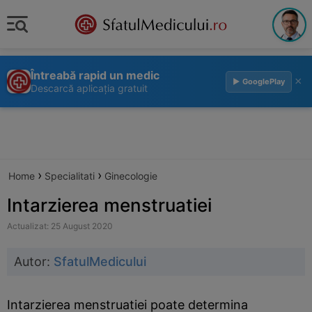
Întreabă rapid un medic
×
▶ GooglePlay
Descarcă aplicația gratuit
›
›
Home
Specialitati
Ginecologie
Intarzierea menstruatiei
Actualizat: 25 August 2020
Autor:
SfatulMedicului
Intarzierea menstruatiei poate determina