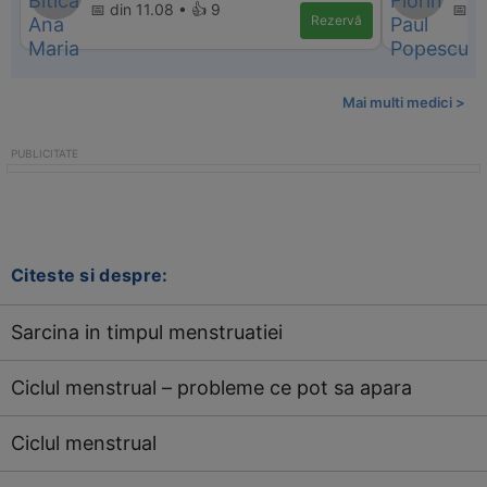
📅 din 11.08 • 👍 9
📅 di
Rezervă
Mai multi medici >
Citeste si despre:
Sarcina in timpul menstruatiei
Ciclul menstrual – probleme ce pot sa apara
Ciclul menstrual