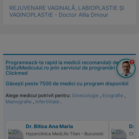
REJUVENARE VAGINALĂ, LABIOPLASTIE ȘI
VAGINOPLASTIE - Doctor Allia Dmour
Programează-te rapid la medicii recomandați de
?
SfatulMedicului.ro prin serviciul de programări
Clickmed
Găsești peste 7500 de medici cu program disponibil
Alege medicul potrivit pentru:
Ginecologie
,
Ecografie
,
Mamografie
,
Infertilitate
.
Dr. Bitica Ana Maria
Dr. 
Hyperclinica MedLife Titan - Bucuresti
Clin