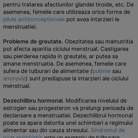
pentru tratarea afectiunilor glandei tiroide, etc. De
asemenea, femeile care utilizeaza orice forma de
pilule anticonceptionale
pot avea intarzieri le
menstruatiei.
Probleme de greutate.
Obezitatea sau malnutritia
pot afecta aparitia ciclului menstrual. Castigarea
sau pierderea rapida in greutate, ar putea sa
amane menstruatia. De asemenea, femeile care
sufera de tulburari de alimentatie (
bulimie
sau
anorexie
) sunt predispuse la intarzieri ale ciclului
menstrual.
Dezechilibru hormonal
. Modificarea nivelului de
estrogen sau progesteron va prelungi perioada de
declansare a menstruatiei. Dezechilibrul hormonal
poate sa apara datorita unei schimbari a regimului
alimentar sau din cauza stresului.
Sindromul de
ovar polichistic
este un exemplu de tulburare