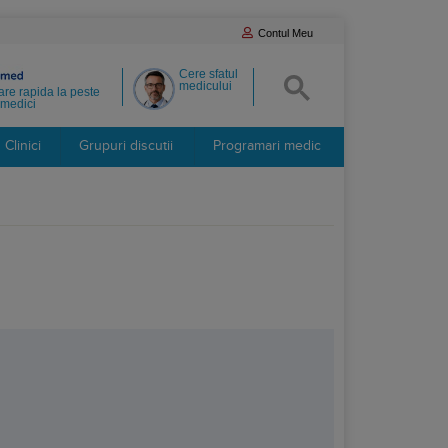
Contul Meu
Cere sfatul
medicului
re rapida la peste
medici
Clinici
Grupuri discutii
Programari medic