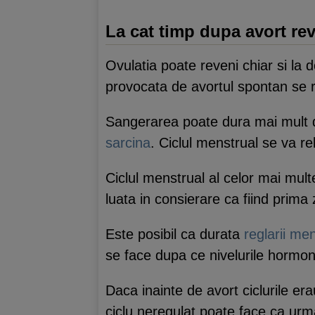
La cat timp dupa avort rev
Ovulatia poate reveni chiar si la
provocata de avortul spontan se 
Sangerarea poate dura mai mult da
sarcina
. Ciclul menstrual se va r
Ciclul menstrual al celor mai mult
luata in consierare ca fiind prima
Este posibil ca durata
reglarii men
se face dupa ce nivelurile hormon
Daca inainte de avort ciclurile er
ciclu neregulat poate face ca urmar