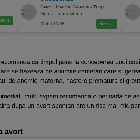
Centrul Medical Galenus - Targu
Mures - Targu Mures
zervă
📅 din 13.08
Rezervă
recomanda ca timpul pana la conceperea unui copil 
are se bazeaza pe anumite cercetari care sugere
scul de anemie materna, nastere prematura si greuta
 imediat, multi experti recomanda o perioada de ast
rcina dupa un avort spontan are un risc mai mic pe
a avort