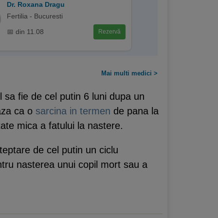
Dr. Roxana Dragu
Fertilia - Bucuresti
📅 din 11.08
Rezervă
Mai multi medici >
sa fie de cel putin 6 luni dupa un
aza ca o
sarcina in termen
de pana la
te mica a fatului la nastere.
eptare de cel putin un ciclu
ntru nasterea unui copil mort sau a