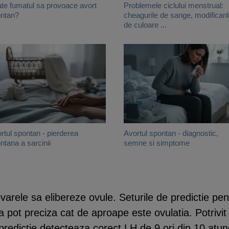
te fumatul sa provoace avort
Problemele ciclului menstrual:
ntan?
cheagurile de sange, modificari
de culoare ...
rtul spontan - pierderea
Avortul spontan - diagnostic,
ntana a sarcinii
semne si simptome
arele sa elibereze ovule. Seturile de predictie pen
 pot preciza cat de aproape este ovulatia. Potrivit 
redictie detecteaza corect LH de 9 ori din 10 atunc