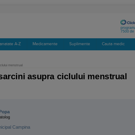
programa
7500 de 
anatate A-Z
Medicamente
Suplimente
Cauta medic
iclului menstrual
 sarcini asupra ciclului menstrual
:
-Popa
atolog
nicipal Campina