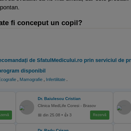
spontan.
ate fi conceput un copil?
ecomandați de SfatulMedicului.ro prin serviciul de 
program disponibil
cografie
,
Mamografie
,
Infertilitate
.
Dr. Baiulescu Cristian
Clinica MedLife Coresi - Brasov
📅 din 25.08 • 👍 3
zervă
Rezervă
Dr. Radu Crisan