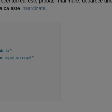
procentul real este probabil mai mare, deoarece une
ma ca este
insarcinata
.
latia?
conceput un copil?