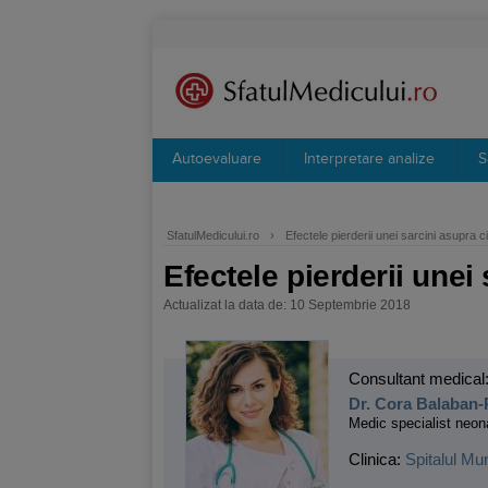
Autoevaluare
Interpretare analize
S
SfatulMedicului.ro
›
Efectele pierderii unei sarcini asupra c
Efectele pierderii unei
Actualizat la data de: 10 Septembrie 2018
Consultant medical
Dr. Cora Balaban
Medic specialist neon
Clinica:
Spitalul Mu