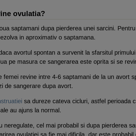
ine ovulatia?
 doua saptamani dupa pierderea unei sarcini. Pentr
rezolva in aproximativ o saptamana.
ca avortul spontan a survenit la sfarsitul primului
elua pe masura ce sangerarea este oprita si se revin
e femei revine intre 4-6 saptamani de la un avort sp
 zi de sangerare dupa avort.
struatiei
sa dureze cateva cicluri, astfel perioada ci
ale au ajuns la normal.
au neregulate, cel mai probabil si dupa pierderea sa
irea ovulatiei sa fie mai dificila, dar este probabil