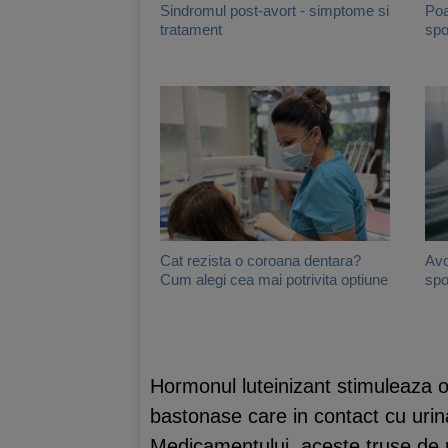
Sindromul post-avort - simptome si
Poa
tratament
spo
Cat rezista o coroana dentara?
Avo
Cum alegi cea mai potrivita optiune
spo
Hormonul luteinizant stimuleaza ov
bastonase care in contact cu urina
Medicamentului, aceste truse de p