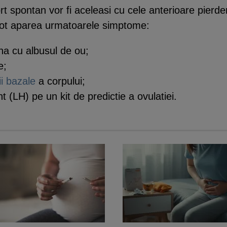
t spontan vor fi aceleasi cu cele anterioare pierde
 pot aparea urmatoarele simptome:
na cu albusul de ou;
e;
ii bazale
a corpului;
 (LH) pe un kit de predictie a ovulatiei.