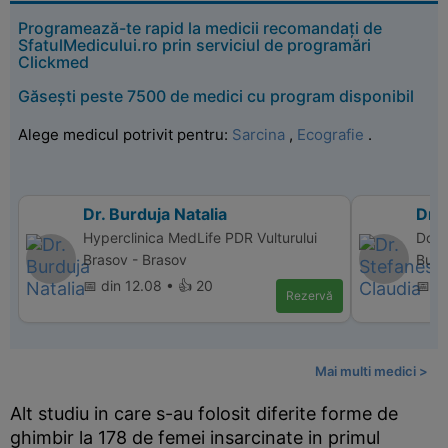
Programează-te rapid la medicii recomandați de
SfatulMedicului.ro prin serviciul de programări
Clickmed
Găsești peste 7500 de medici cu program disponibil
Alege medicul potrivit pentru:
Sarcina
,
Ecografie
.
Dr. Burduja Natalia
Dr.
Hyperclinica MedLife PDR Vulturului
Donn
Brasov - Brasov
Bucu
📅 din 12.08 • 👍 20
📅 d
Rezervă
Mai multi medici >
Alt studiu in care s-au folosit diferite forme de
ghimbir la 178 de femei insarcinate in primul