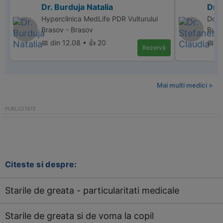
Dr. Burduja Natalia
Dr.
Hyperclinica MedLife PDR Vulturului
Donn
Brasov - Brasov
Bucu
📅 din 12.08 • 👍 20
📅 d
Rezervă
Mai multi medici >
Citeste si despre:
Starile de greata - particularitati medicale
Starile de greata si de voma la copil