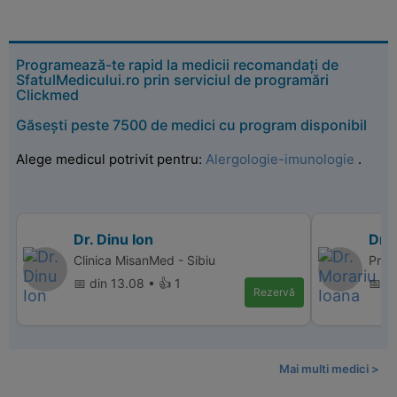
Programează-te rapid la medicii recomandați de
SfatulMedicului.ro prin serviciul de programări
Clickmed
Găsești peste 7500 de medici cu program disponibil
Alege medicul potrivit pentru:
Alergologie-imunologie
.
Dr. Dinu Ion
Dr. 
Clinica MisanMed - Sibiu
Pro L
📅 din 13.08 • 👍 1
📅 d
Rezervă
Mai multi medici >