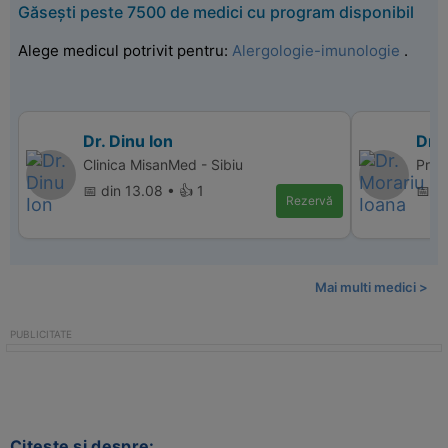
Găsești peste 7500 de medici cu program disponibil
Alege medicul potrivit pentru:
Alergologie-imunologie
.
Dr. Dinu Ion
Dr. 
Clinica MisanMed - Sibiu
Pro L
📅 din 13.08 • 👍 1
📅 d
Rezervă
Mai multi medici >
Citeste si despre: