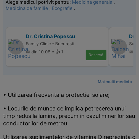
Alege medicul potrivit pentru:
Medicina generala
,
Medicina de familie
,
Ecografie
.
Dr. Cristina Popescu
Dr. 
Family Clinic - Bucuresti
Swis
📅 din 10.08 • 👍 1
📅 d
Rezervă
Mai multi medici >
• Utilizarea frecventa a protectiei solare;
• Locurile de munca ce implica petrecerea unui
timp redus la lumina, precum in cazul minerilor sau
conductorilor de metrou.
Utilizarea suplimentelor de vitamina D reprezinta o