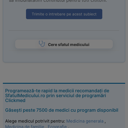
sa imbunatatim continutul pentru toti cititorii.
Trimite o intrebare pe acest subiect
Cere sfatul medicului
Programează-te rapid la medicii recomandați de
SfatulMedicului.ro prin serviciul de programări
Clickmed
Găsești peste 7500 de medici cu program disponibil
Alege medicul potrivit pentru:
Medicina generala
,
Medicina de familie
,
Ecografie
.