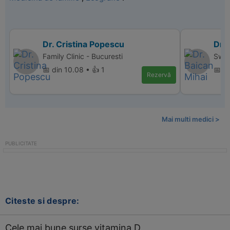
Dr. Cristina Popescu
Dr. 
Family Clinic - Bucuresti
Swis
📅 din 10.08 • 👍 1
📅 d
Rezervă
Mai multi medici >
Citeste si despre:
Cele mai bune surse vitamina D