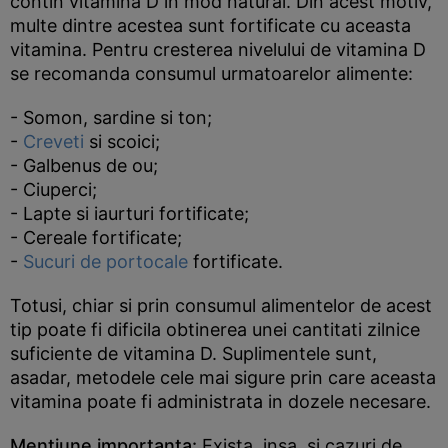
contin vitamina D in mod natural. Din acest motiv,
multe dintre acestea sunt fortificate cu aceasta
vitamina. Pentru cresterea nivelului de vitamina D
se recomanda consumul urmatoarelor alimente:
- Somon, sardine si ton;
-
Creveti
si scoici;
- Galbenus de ou;
- Ciuperci;
- Lapte si iaurturi fortificate;
- Cereale fortificate;
-
Sucuri de portocale
fortificate.
Totusi, chiar si prin consumul alimentelor de acest
tip poate fi dificila obtinerea unei cantitati zilnice
suficiente de vitamina D. Suplimentele sunt,
asadar, metodele cele mai sigure prin care aceasta
vitamina poate fi administrata in dozele necesare.
Mentiune importanta:
Exista, insa, si cazuri de