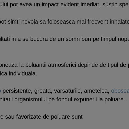
lui pot avea un impact evident imediat, sustin speci
t simti nevoia sa foloseasca mai frecvent inhalato
ltati in a se bucura de un somn bun pe timpul noptii
neaza la poluantii atmosferici depinde de tipul de
ica individuala.
p
persistente, greata, varsaturile, ametelea,
obosea
nitatii organismului pe fondul expunerii la poluare.
use sau favorizate de poluare sunt