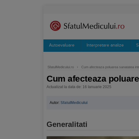
Autoevaluare
Interpretare analize
S
SfatulMedicului.ro
›
Cum afecteaza poluarea sanatatea int
Cum afecteaza poluare
Actualizat la data de: 16 Ianuarie 2025
Autor:
SfatulMedicului
Generalitati