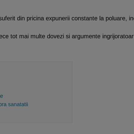
ferit din pricina expunerii constante la poluare, i
ece tot mai multe dovezi si argumente ingrijoratoare
re
pra sanatatii