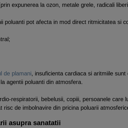
(prin expunerea la ozon, metale grele, radicali liberi
ii poluanti pot afecta in mod direct ritmicitatea si con
tral;
l de plamani
, insuficienta cardiaca si aritmiile sun
la agentii poluanti din atmosfera.
ardio-respiratorii, bebelusii, copiii, persoanele care
at risc de imbolnavire din pricina poluarii atmosferic
rii asupra sanatatii