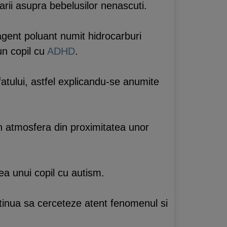
uarii asupra bebelusilor nenascuti.
agent poluant numit hidrocarburi
un copil cu
ADHD
.
 fatului, astfel explicandu-se anumite
in atmosfera din proximitatea unor
ea unui copil cu autism.
ntinua sa cerceteze atent fenomenul si