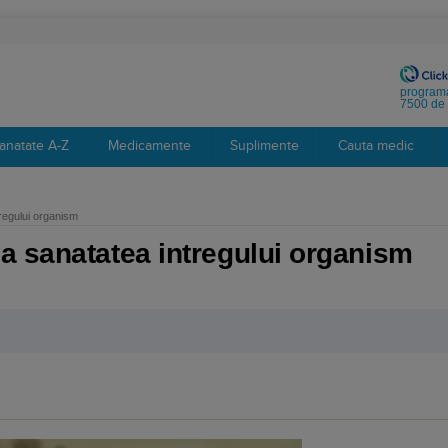
programa
7500 de 
anatate A-Z
Medicamente
Suplimente
Cauta medic
regului organism
a sanatatea intregului organism