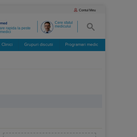
Contul Meu
Cere sfatul
medicului
re rapida la peste
medici
Clinici
Grupuri discutii
Programari medic