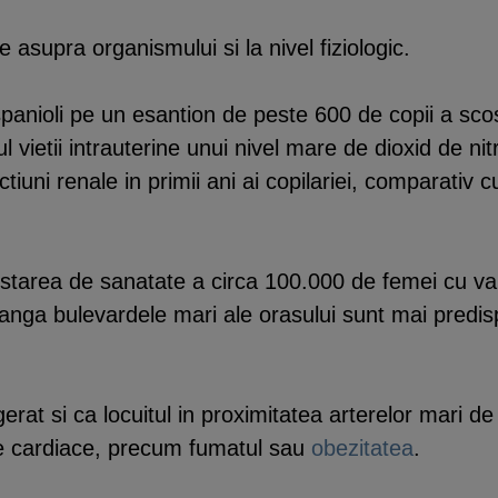
asupra organismului si la nivel fiziologic.
spanioli pe un esantion de peste 600 de copii a scos
pul vietii intrauterine unui nivel mare de dioxid de
iuni renale in primii ani ai copilariei, comparativ 
 starea de sanatate a circa 100.000 de femei cu va
 langa bulevardele mari ale orasului sunt mai predi
at si ca locuitul in proximitatea arterelor mari de c
e cardiace, precum fumatul sau
obezitatea
.