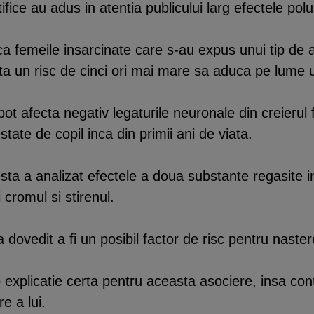
ifice au adus in atentia publicului larg efectele pol
ca femeile insarcinate care s-au expus unui tip de 
nta un risc de cinci ori mai mare sa aduca pe lume 
pot afecta negativ legaturile neuronale din creierul
ate de copil inca din primii ani de viata.
esta a analizat efectele a doua substante regasite 
 cromul si stirenul.
dovedit a fi un posibil factor de risc pentru naster
o explicatie certa pentru aceasta asociere, insa co
e a lui.