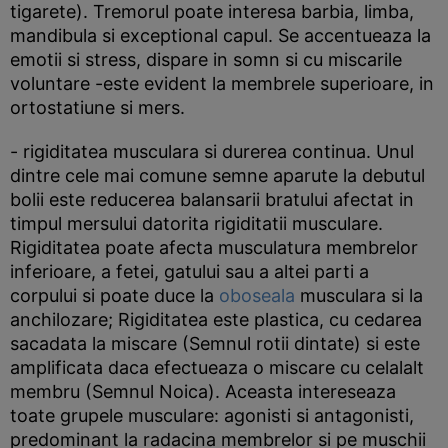
tigarete). Tremorul poate interesa barbia, limba,
mandibula si exceptional capul. Se accentueaza la
emotii si stress, dispare in somn si cu miscarile
voluntare -este evident la membrele superioare, in
ortostatiune si mers.
- rigiditatea musculara si durerea continua. Unul
dintre cele mai comune semne aparute la debutul
bolii este reducerea balansarii bratului afectat in
timpul mersului datorita rigiditatii musculare.
Rigiditatea poate afecta musculatura membrelor
inferioare, a fetei, gatului sau a altei parti a
corpului si poate duce la
oboseala
musculara si la
anchilozare; Rigiditatea este plastica, cu cedarea
sacadata la miscare (Semnul rotii dintate) si este
amplificata daca efectueaza o miscare cu celalalt
membru (Semnul Noica). Aceasta intereseaza
toate grupele musculare: agonisti si antagonisti,
predominant la radacina membrelor si pe muschii