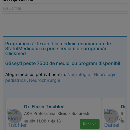
Programează-te rapid la medicii recomandați de
SfatulMedicului.ro prin serviciul de programări
Clickmed
Găsești peste 7500 de medici cu program disponibil
Alege medicul potrivit pentru:
Neurologie
,
Neurologie
pediatrica
,
Neurochirurgie
.
Dr. Florin Tischler
Dr. 
AKH Professional Klinic - Bucuresti
Sfant
📅 din 11.08 • 👍 181
📅 d
Rezervă