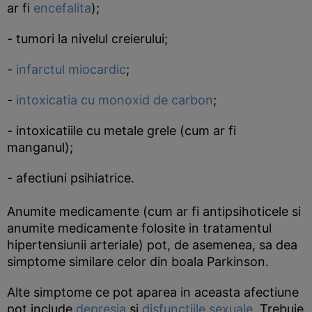
ar fi
encefalita
);
- tumori la nivelul creierului;
-
infarctul miocardic
;
-
intoxicatia cu monoxid de carbon
;
- intoxicatiile cu metale grele (cum ar fi
manganul);
- afectiuni psihiatrice.
Anumite medicamente (cum ar fi antipsihoticele si
anumite medicamente folosite in tratamentul
hipertensiunii arteriale) pot, de asemenea, sa dea
simptome similare celor din boala Parkinson.
Alte simptome ce pot aparea in aceasta afectiune
pot include
depresia
si
disfunctiile sexuale
. Trebuie