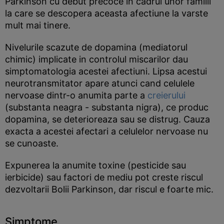
Parkinson cu debut precoce in cadrul unor familii
la care se descopera aceasta afectiune la varste
mult mai tinere.
Nivelurile scazute de dopamina (mediatorul
chimic) implicate in controlul miscarilor dau
simptomatologia acestei afectiuni. Lipsa acestui
neurotransmitator apare atunci cand celulele
nervoase dintr-o anumita parte a
creierului
(substanta neagra - substanta nigra), ce produc
dopamina, se deterioreaza sau se distrug. Cauza
exacta a acestei afectari a celulelor nervoase nu
se cunoaste.
Expunerea la anumite toxine (pesticide sau
ierbicide) sau factori de mediu pot creste riscul
dezvoltarii Bolii Parkinson, dar riscul e foarte mic.
Simptome