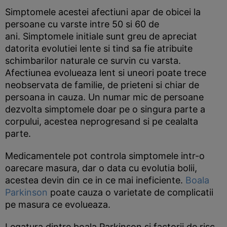
Simptomele acestei afectiuni apar de obicei la
persoane cu varste intre 50 si 60 de
ani. Simptomele initiale sunt greu de apreciat
datorita evolutiei lente si tind sa fie atribuite
schimbarilor naturale ce survin cu varsta.
Afectiunea evolueaza lent si uneori poate trece
neobservata de familie, de prieteni si chiar de
persoana in cauza. Un numar mic de persoane
dezvolta simptomele doar pe o singura parte a
corpului, acestea neprogresand si pe cealalta
parte.
Medicamentele pot controla simptomele intr-o
oarecare masura, dar o data cu evolutia bolii,
acestea devin din ce in ce mai ineficiente.
Boala
Parkinson
poate cauza o varietate de complicatii
pe masura ce evolueaza.
Legatura dintre boala Parkinson si factorii de risc