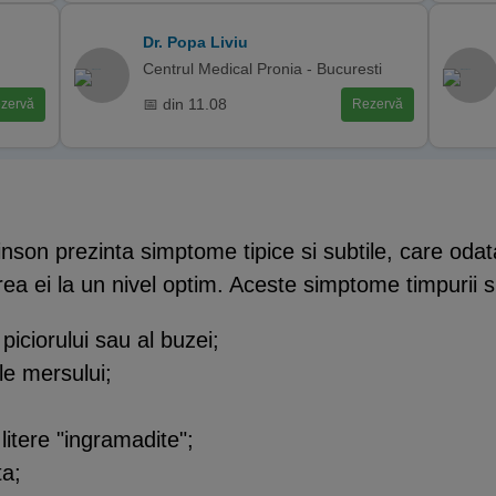
Dr. Popa Liviu
Centrul Medical Pronia - Bucuresti
📅 din 11.08
zervă
Rezervă
inson prezinta simptome tipice si subtile, care odata
area ei la un nivel optim. Aceste simptome timpurii s
piciorului sau al buzei;
ale mersului;
 litere "ingramadite";
ta;