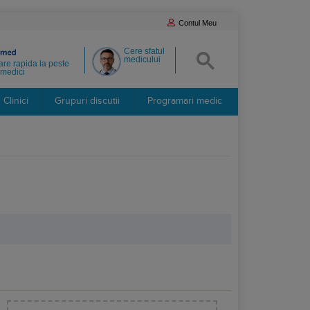
Contul Meu
Cere sfatul
medicului
re rapida la peste
medici
Clinici
Grupuri discutii
Programari medic