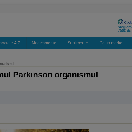
programa
7500 de 
anatate A-Z
Medicamente
Suplimente
Cauta medic
rganismul
mul Parkinson organismul