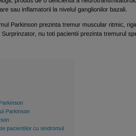
logic produs de o deficienta a neurotransmitatoru
e sau inflamatorii la nivelul ganglionilor bazali.
ul Parkinson prezinta tremur muscular ritmic, rigid
Surprinzator, nu toti pacientii prezinta tremurul spec
 Parkinson
ui Parkinson
ison
ate pacientilor cu sindromul