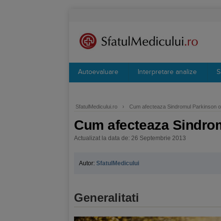
Autoevaluare
Interpretare analize
S
SfatulMedicului.ro
›
Cum afecteaza Sindromul Parkinson o
Cum afecteaza Sindro
Actualizat la data de: 26 Septembrie 2013
Autor:
SfatulMedicului
Generalitati