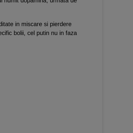
lui numit dopamina, urmata de
itate in miscare si pierdere
ific bolii, cel putin nu in faza