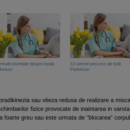
ormatii esentiale despre boala
13 semne precoce ale bolii
kinson
Parkinson
te bradikinezia sau viteza redusa de realizare a mis
 schimbarilor fizice provocate de inaintarea in varst
a foarte greu sau este urmata de "blocarea" corpulu