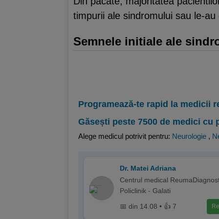
Din pacate, majoritatea pacientilo
timpurii ale sindromului sau le-au
Semnele initiale ale sind
Programează-te rapid la medicii r
Găsești peste 7500 de medici cu 
Alege medicul potrivit pentru:
Neurologie
,
Ne
Dr. Matei Adriana
Centrul medical ReumaDiagnost
Policlinik - Galati
📅 din 14.08 • 👍 7
Re