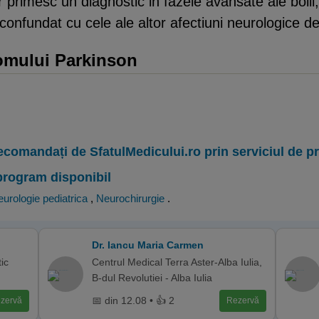
r primesc un diagnostic in fazele avansate ale boli
 confundat cu cele ale altor afectiuni neurologice d
romului Parkinson
ecomandați de SfatulMedicului.ro prin serviciul de 
program disponibil
urologie pediatrica
,
Neurochirurgie
.
Dr. Iancu Maria Carmen
ic
Centrul Medical Terra Aster-Alba Iulia,
B-dul Revolutiei - Alba Iulia
📅 din 12.08 • 👍 2
zervă
Rezervă