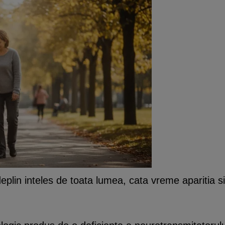
plin inteles de toata lumea, cata vreme aparitia si m