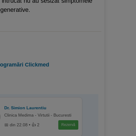
i, intrucat nu au sesizat simptomele
egenerative.
programări Clickmed
Dr. Simion Laurentiu
Clinica Medima - Virtutii - Bucuresti
📅 din 22.08 • 👍 2
Rezervă