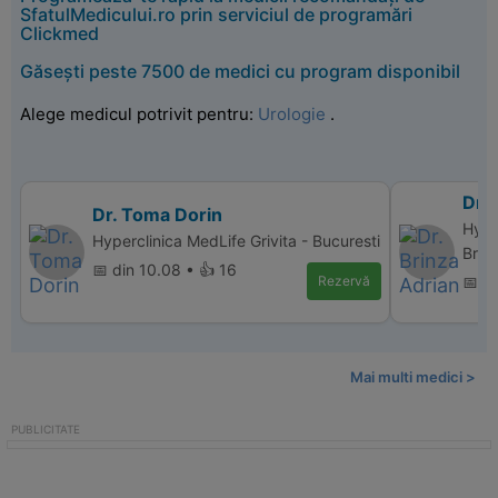
SfatulMedicului.ro prin serviciul de programări
Clickmed
Găsești peste 7500 de medici cu program disponibil
Alege medicul potrivit pentru:
Urologie
.
Dr. 
Dr. Toma Dorin
Hype
Hyperclinica MedLife Grivita - Bucuresti
Bras
📅 din 10.08 • 👍 16
Rezervă
📅 di
Mai multi medici >