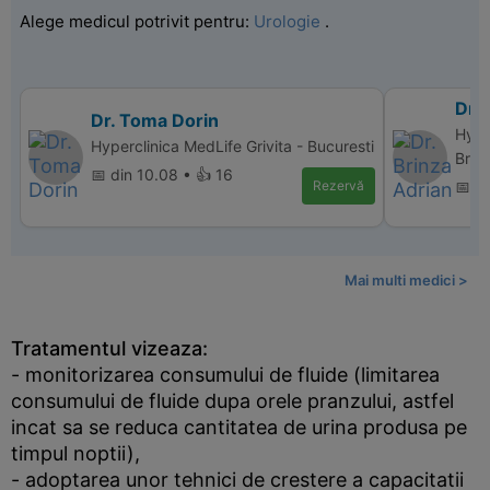
Alege medicul potrivit pentru:
Urologie
.
Dr. 
Dr. Toma Dorin
Hype
Hyperclinica MedLife Grivita - Bucuresti
Bras
📅 din 10.08 • 👍 16
Rezervă
📅 di
Mai multi medici >
Tratamentul vizeaza:
- monitorizarea consumului de fluide (limitarea
consumului de fluide dupa orele pranzului, astfel
incat sa se reduca cantitatea de urina produsa pe
timpul noptii),
- adoptarea unor tehnici de crestere a capacitatii