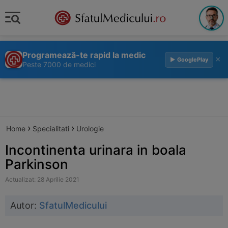
Programează-te rapid la medic
×
▶ GooglePlay
Peste 7000 de medici
›
›
Home
Specialitati
Urologie
Incontinenta urinara in boala
Parkinson
Actualizat: 28 Aprilie 2021
Autor:
SfatulMedicului