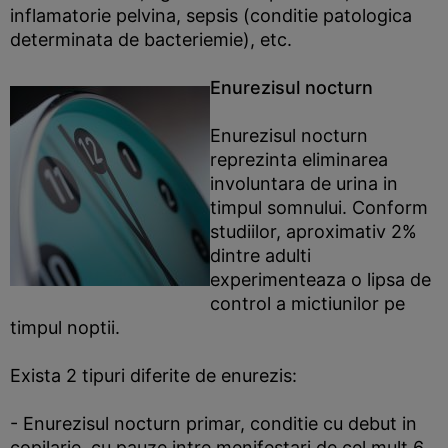
inflamatorie pelvina, sepsis (conditie patologica
determinata de bacteriemie), etc.
Enurezisul nocturn
Enurezisul nocturn
reprezinta eliminarea
involuntara de urina in
timpul somnului. Conform
studiilor, aproximativ 2%
dintre adulti
experimenteaza o lipsa de
control a mictiunilor pe
timpul noptii.
Exista 2 tipuri diferite de enurezis:
- Enurezisul nocturn primar, conditie cu debut in
copilarie, cu pauze intre menifestari de cel mult 6