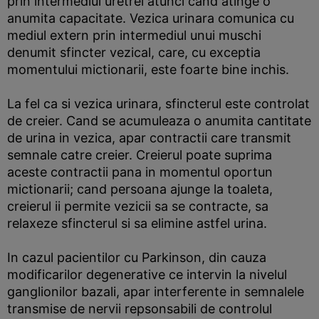
prin intermediul uretrei atunci cand atinge o
anumita capacitate. Vezica urinara comunica cu
mediul extern prin intermediul unui muschi
denumit sfincter vezical, care, cu exceptia
momentului mictionarii, este foarte bine inchis.
La fel ca si vezica urinara, sfincterul este controlat
de creier. Cand se acumuleaza o anumita cantitate
de urina in vezica, apar contractii care transmit
semnale catre creier. Creierul poate suprima
aceste contractii pana in momentul oportun
mictionarii; cand persoana ajunge la toaleta,
creierul ii permite vezicii sa se contracte, sa
relaxeze sfincterul si sa elimine astfel urina.
In cazul pacientilor cu Parkinson, din cauza
modificarilor degenerative ce intervin la nivelul
ganglionilor bazali, apar interferente in semnalele
transmise de nervii repsonsabili de controlul