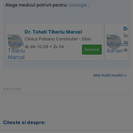
Alege medicul potrivit pentru:
Urologie
.
Dr.
Dr. Tohati Tiberiu Marcel
Sanm
Clinica Polisano Constitutiei - Sibiu
Valc
📅 din 10.08 • 👍 34
Rezervă
📅 d
Mai multi medici >
Citeste si despre: