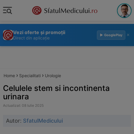
Vezi oferte și promoții
×
▶ GooglePlay
Direct din aplicație
›
›
Home
Specialitati
Urologie
Celulele stem si incontinenta
urinara
Actualizat: 08 Iulie 2025
Autor:
SfatulMedicului