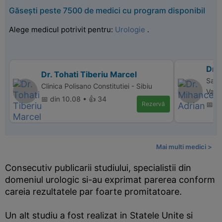
Găsești peste 7500 de medici cu program disponibil
Alege medicul potrivit pentru:
Urologie
.
Dr.
Dr. Tohati Tiberiu Marcel
Sanm
Clinica Polisano Constitutiei - Sibiu
Valc
📅 din 10.08 • 👍 34
Rezervă
📅 d
Mai multi medici >
Consecutiv publicarii studiului, specialistii din
domeniul urologic si-au exprimat parerea conform
careia rezultatele par foarte promitatoare.
Un alt studiu a fost realizat in Statele Unite si