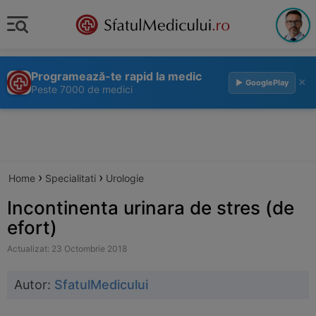
Programează-te rapid la medic
×
▶ GooglePlay
Peste 7000 de medici
›
›
Home
Specialitati
Urologie
Incontinenta urinara de stres (de
efort)
Actualizat: 23 Octombrie 2018
Autor:
SfatulMedicului