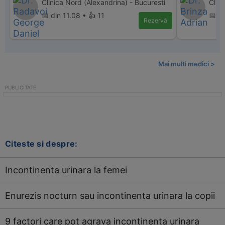
Clinica Nord (Alexandrina) - Bucuresti
Clin
📅 din 11.08 • 👍 11
📅 d
Rezervă
Mai multi medici >
Citeste si despre:
Incontinenta urinara la femei
Enurezis nocturn sau incontinenta urinara la copii
9 factori care pot agrava incontinenta urinara