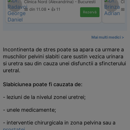
Clinica Nord (Alexandrina) - Bucuresti
Clin
📅 din 11.08 • 👍 11
📅 d
Rezervă
Mai multi medici >
Incontinenta de stres poate sa apara ca urmare a
muschilor pelvini slabiti care sustin vezica urinara
si uretra sau din cauza unei disfunctii a sfincterului
uretral.
Slabiciunea poate fi cauzata de:
- leziuni de la nivelul zonei uretrei;
- unele medicamente;
- interventie chirurgicala in zona pelvina sau a
prostatei
.