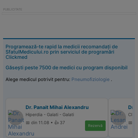
Programează-te rapid la medicii recomandați de
SfatulMedicului.ro prin serviciul de programări
Clickmed
Găsești peste 7500 de medici cu program disponibil
Alege medicul potrivit pentru:
Pneumofiziologie
.
Dr. Panait Mihai Alexandru
Dr.
Hiperdia - Galati - Galati
Clin
📅 din 11.08 • 👍 37
📅 di
Rezervă