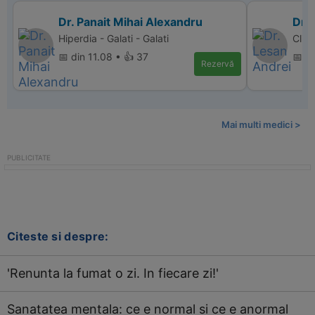
Dr. Panait Mihai Alexandru
Dr.
Hiperdia - Galati - Galati
Clin
📅 din 11.08 • 👍 37
📅 di
Rezervă
Mai multi medici >
Citeste si despre:
'Renunta la fumat o zi. In fiecare zi!'
Sanatatea mentala: ce e normal si ce e anormal