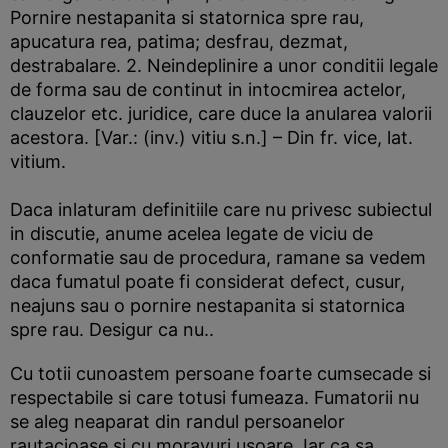
Pornire nestapanita si statornica spre rau,
apucatura rea, patima; desfrau, dezmat,
destrabalare. 2. Neindeplinire a unor conditii legale
de forma sau de continut in intocmirea actelor,
clauzelor etc. juridice, care duce la anularea valorii
acestora. [Var.: (inv.) vitiu s.n.] – Din fr. vice, lat.
vitium.
Daca inlaturam definitiile care nu privesc subiectul
in discutie, anume acelea legate de viciu de
conformatie sau de procedura, ramane sa vedem
daca fumatul poate fi considerat defect, cusur,
neajuns sau o pornire nestapanita si statornica
spre rau. Desigur ca nu..
Cu totii cunoastem persoane foarte cumsecade si
respectabile si care totusi fumeaza. Fumatorii nu
se aleg neaparat din randul persoanelor
rautacioase si cu moravuri usoare. Iar ca sa