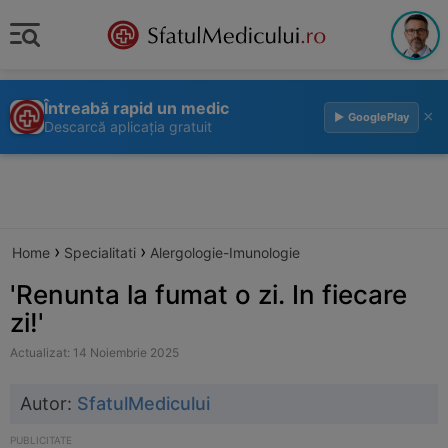
Întreabă rapid un medic
×
▶ GooglePlay
Descarcă aplicația gratuit
›
›
Home
Specialitati
Alergologie-Imunologie
'Renunta la fumat o zi. In fiecare
zi!'
Actualizat: 14 Noiembrie 2025
Autor:
SfatulMedicului