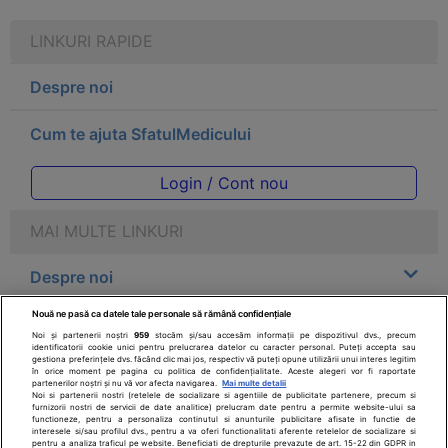
LINKURI RAPIDE
Despre noi
Cum te ajuta SfatulMedicului
Login / Cont nou
MAI MULTE LINKURI
Despre noi
Nouă ne pasă ca datele tale personale să rămână confidențiale
Legal
Noi și partenerii noștri
959
stocăm și/sau accesăm informații pe dispozitivul dvs., precum
identificatorii cookie unici pentru prelucrarea datelor cu caracter personal. Puteți accepta sau
gestiona preferințele dvs. făcând clic mai jos, respectiv vă puteți opune utilizării unui interes legitim
Drepturile consumatorului
în orice moment pe pagina cu politica de confidențialitate. Aceste alegeri vor fi raportate
partenerilor noștri și nu vă vor afecta navigarea.
Mai multe detalii
Noi si partenerii nostri (retelele de socializare si agentiile de publicitate partenere, precum si
furnizorii nostri de servicii de date analitice) prelucram date pentru a permite website-ului sa
Parteneri
functioneze, pentru a personaliza continutul si anunturile publicitare afisate in functie de
interesele si/sau profilul dvs., pentru a va oferi functionalitati aferente retelelor de socializare si
pentru a analiza traficul pe website. Beneficiati de drepturile prevazute de art. 15-22 din GDPR in