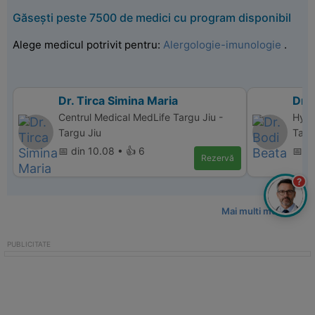
Găsești peste 7500 de medici cu program disponibil
Alege medicul potrivit pentru:
Alergologie-imunologie
.
Dr. Tirca Simina Maria
Dr. 
Centrul Medical MedLife Targu Jiu -
Hype
Targu Jiu
Targ
📅 din 10.08 • 👍 6
📅 d
Rezervă
?
Mai multi medici >