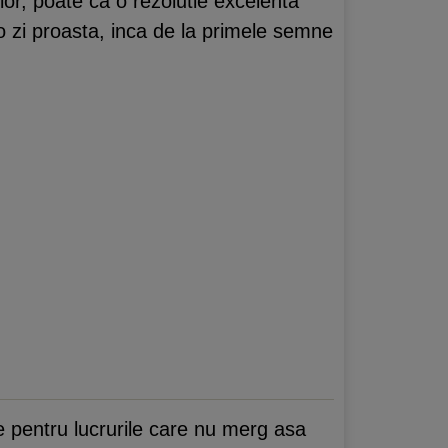
e lor, poate ca o rezolutie excelenta
 o zi proasta, inca de la primele semne
te pentru lucrurile care nu merg asa