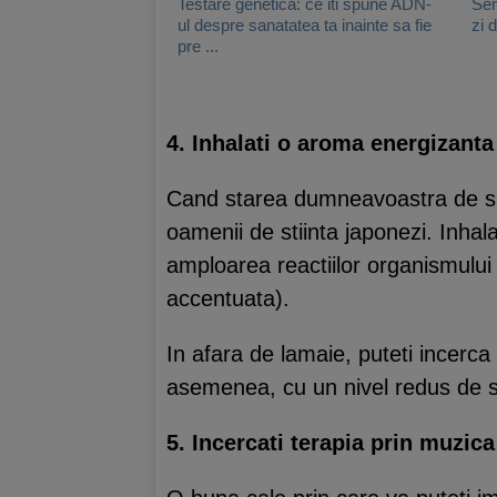
Testare genetica: ce iti spune ADN-
Sem
ul despre sanatatea ta inainte sa fie
zi d
pre ...
4. Inhalati o aroma energizanta
Cand starea dumneavoastra de spi
oamenii de stiinta japonezi. Inhal
amploarea reactiilor organismului 
accentuata).
In afara de lamaie, puteti incerc
asemenea, cu un nivel redus de s
5. Incercati terapia prin muzica