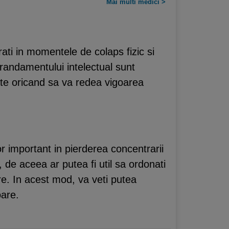
Mai multi medici >
ati in momentele de colaps fizic si
randamentului intelectual sunt
ate oricand sa va redea vigoarea
or important in pierderea concentrarii
a, de aceea ar putea fi util sa ordonati
are. In acest mod, va veti putea
oare.