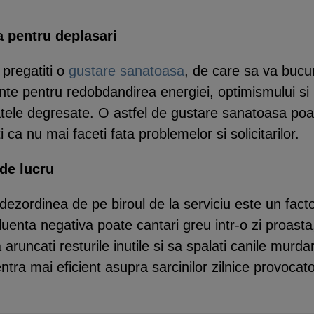
a pentru deplasari
 pregatiti o
gustare sanatoasa
, de care sa va bucur
nte pentru redobdandirea energiei, optimismului si 
tatele degresate. O astfel de gustare sanatoasa po
ti ca nu mai faceti fata problemelor si solicitarilor.
 de lucru
a dezordinea de pe biroul de la serviciu este un fact
influenta negativa poate cantari greu intr-o zi proast
aruncati resturile inutile si sa spalati canile murd
ntra mai eficient asupra sarcinilor zilnice provocat