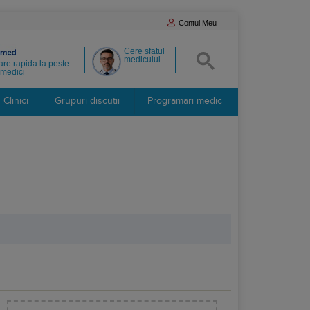
Contul Meu
Cere sfatul
medicului
re rapida la peste
medici
Clinici
Grupuri discutii
Programari medic