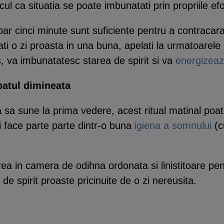
l ca situatia se poate imbunatati prin propriile efo
doar cinci minute sunt suficiente pentru a contracara
ti o zi proasta in una buna, apelati la urmatoarele 
s, va imbunatatesc starea de spirit si va
energizea
 patul dimineata
 sa sune la prima vedere, acest ritual matinal poat
ui face parte parte dintr-o buna
igiena a somnului
(c
irea in camera de odihna ordonata si linistitoare pen
 de spirit proaste pricinuite de o zi nereusita.