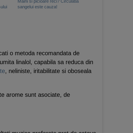
Maini si picioare reci? Circulatia
ului
sangelui este cauza!
ercati o metoda recomandata de
umita linalol, capabila sa reduca din
te
, neliniste, iritabilitate si oboseala
ste arome sunt asociate, de