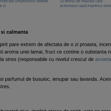
nificatia simptomelor intalnite
10 tehnici de relaxare care
e zi
actioneaza rapid impotriva stres
 si calmanta
rit pare extrem de afectata de o zi proasta, inc
ati aroma unei lamai, fruct ce contine o substanta n
la stres (responsabile cu nivelul crescut de
anxieta
a si parfumul de busuioc, ienupar sau lavanda. Ace
tres.