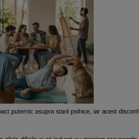
ct puternic asupra starii psihice, iar acest disconf