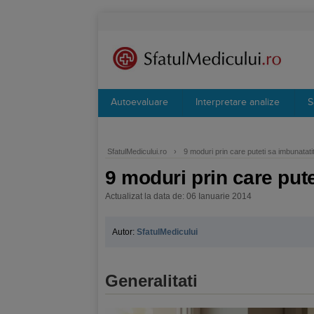
Autoevaluare
Interpretare analize
S
SfatulMedicului.ro
›
9 moduri prin care puteti sa imbunatatit
9 moduri prin care pute
Actualizat la data de: 06 Ianuarie 2014
Autor:
SfatulMedicului
Generalitati