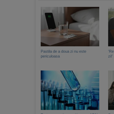
Pastila de a doua zi nu este
'Re
periculoasa
zi!'