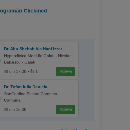
programări Clickmed
Dr. Abu Shehab Ala Hani Izzat
Hyperclinica MedLife Galati - Nicolae
Balcescu - Galati
📅 din 17.08 • 👍 1
Rezervă
Dr. Tofan Iulia Daniela
SanConfind Poiana Campina -
Campina
📅 din 10.08
Rezervă