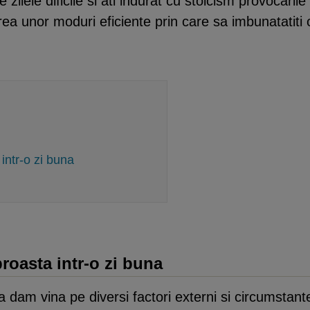
re zilele dificile si ati indurat cu stoicism provocaril
rea unor moduri eficiente prin care sa imbunatatiti
intr-o zi buna
roasta intr-o zi buna
a dam vina pe diversi factori externi si circumstan