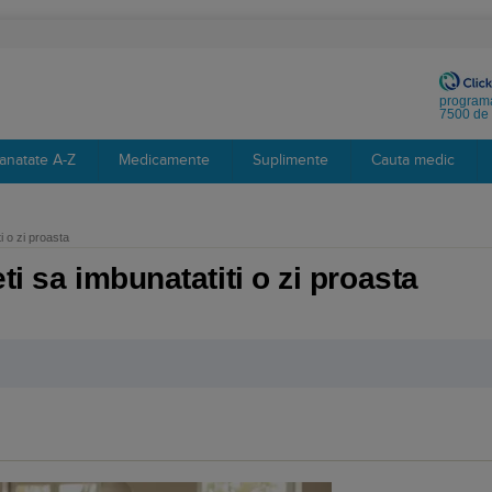
programa
7500 de 
anatate A-Z
Medicamente
Suplimente
Cauta medic
i o zi proasta
ti sa imbunatatiti o zi proasta