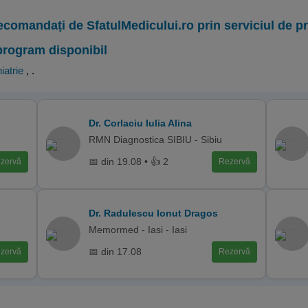
ecomandați de SfatulMedicului.ro prin serviciul de 
program disponibil
iatrie
,
.
Dr. Corlaciu Iulia Alina
RMN Diagnostica SIBIU - Sibiu
📅 din 19.08 • 👍 2
zervă
Rezervă
Dr. Radulescu Ionut Dragos
Memormed - Iasi - Iasi
📅 din 17.08
zervă
Rezervă