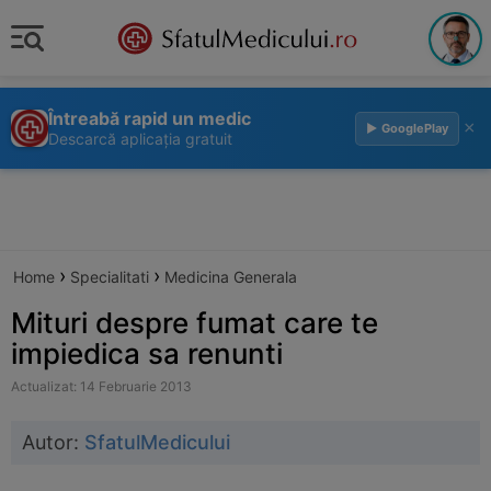
Întreabă rapid un medic
×
▶ GooglePlay
Descarcă aplicația gratuit
›
›
Home
Specialitati
Medicina Generala
Mituri despre fumat care te
impiedica sa renunti
Actualizat: 14 Februarie 2013
Autor:
SfatulMedicului