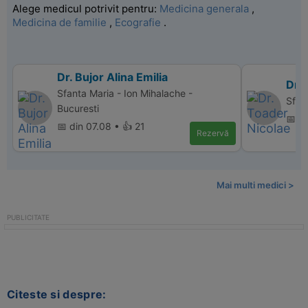
Alege medicul potrivit pentru:
Medicina generala
,
Medicina de familie
,
Ecografie
.
Dr. Bujor Alina Emilia
Dr.
Sfanta Maria - Ion Mihalache -
Sfan
Bucuresti
📅 d
📅 din 07.08 • 👍 21
Rezervă
Mai multi medici >
Citeste si despre: