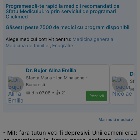
Programează-te rapid la medicii recomandați de
SfatulMedicului.ro prin serviciul de programări
Clickmed
Găsești peste 7500 de medici cu program disponibil
Alege medicul potrivit pentru:
Medicina generala
,
Medicina de familie
,
Ecografie
.
Dr. Bujor Alina Emilia
Dr.
Sfanta Maria - Ion Mihalache -
Sfan
Bucuresti
📅 d
📅 din 07.08 • 👍 21
Rezervă
Mai multi medici >
- Mit: fara tutun veti fi depresivi.
Unii oameni cred