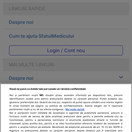
LINKURI RAPIDE
Despre noi
Cum te ajuta SfatulMedicului
Login / Cont nou
MAI MULTE LINKURI
Despre noi
Nouă ne pasă ca datele tale personale să rămână confidențiale
Legal
Noi și partenerii noștri
961
stocăm și/sau accesăm informații pe dispozitivul dvs., precum
identificatorii cookie unici pentru prelucrarea datelor cu caracter personal. Puteți accepta sau
gestiona preferințele dvs. făcând clic mai jos, respectiv vă puteți opune utilizării unui interes legitim
Drepturile consumatorului
în orice moment pe pagina cu politica de confidențialitate. Aceste alegeri vor fi raportate
partenerilor noștri și nu vă vor afecta navigarea.
Mai multe detalii
Noi si partenerii nostri (retelele de socializare si agentiile de publicitate partenere, precum si
furnizorii nostri de servicii de date analitice) prelucram date pentru a permite website-ului sa
Parteneri
functioneze, pentru a personaliza continutul si anunturile publicitare afisate in functie de
interesele si/sau profilul dvs., pentru a va oferi functionalitati aferente retelelor de socializare si
pentru a analiza traficul pe website. Beneficiati de drepturile prevazute de art. 15-22 din GDPR in
legatura cu prelucrarea datelor cu caracter personal. Aceste drepturi pot fi exercitate prin