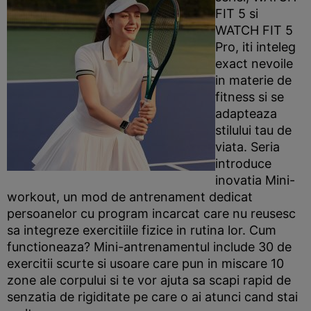
FIT 5 si
WATCH FIT 5
Pro, iti inteleg
exact nevoile
in materie de
fitness si se
adapteaza
stilului tau de
viata. Seria
introduce
inovatia Mini-
workout, un mod de antrenament dedicat
persoanelor cu program incarcat care nu reusesc
sa integreze exercitiile fizice in rutina lor. Cum
functioneaza? Mini-antrenamentul include 30 de
exercitii scurte si usoare care pun in miscare 10
zone ale corpului si te vor ajuta sa scapi rapid de
senzatia de rigiditate pe care o ai atunci cand stai