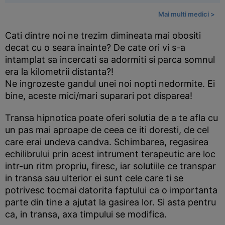
Mai multi medici >
Cati dintre noi ne trezim dimineata mai obositi
decat cu o seara inainte? De cate ori vi s-a
intamplat sa incercati sa adormiti si parca somnul
era la kilometrii distanta?!
Ne ingrozeste gandul unei noi nopti nedormite. Ei
bine, aceste mici/mari suparari pot disparea!
Transa hipnotica poate oferi solutia de a te afla cu
un pas mai aproape de ceea ce iti doresti, de cel
care erai undeva candva. Schimbarea, regasirea
echilibrului prin acest intrument terapeutic are loc
intr-un ritm propriu, firesc, iar solutiile ce transpar
in transa sau ulterior ei sunt cele care ti se
potrivesc tocmai datorita faptului ca o importanta
parte din tine a ajutat la gasirea lor. Si asta pentru
ca, in transa, axa timpului se modifica.