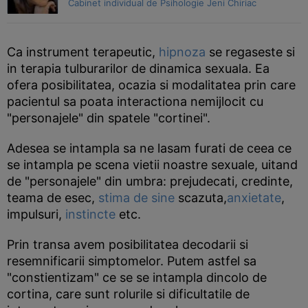
Cabinet individual de Psihologie Jeni Chiriac
Ca instrument terapeutic,
hipnoza
se regaseste si
in terapia tulburarilor de dinamica sexuala. Ea
ofera posibilitatea, ocazia si modalitatea prin care
pacientul sa poata interactiona nemijlocit cu
"personajele" din spatele "cortinei".
Adesea se intampla sa ne lasam furati de ceea ce
se intampla pe scena vietii noastre sexuale, uitand
de "personajele" din umbra: prejudecati, credinte,
teama de esec,
stima de sine
scazuta,
anxietate
,
impulsuri,
instincte
etc.
Prin transa avem posibilitatea decodarii si
resemnificarii simptomelor. Putem astfel sa
"constientizam" ce se se intampla dincolo de
cortina, care sunt rolurile si dificultatile de