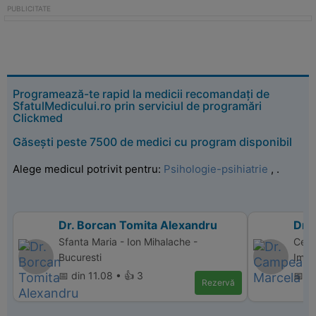
Programează-te rapid la medicii recomandați de
SfatulMedicului.ro prin serviciul de programări
Clickmed
Găsești peste 7500 de medici cu program disponibil
Alege medicul potrivit pentru:
Psihologie-psihiatrie
,
.
Dr. Borcan Tomita Alexandru
Dr.
Sfanta Maria - Ion Mihalache -
Cent
Bucuresti
Imagi
📅 din 11.08 • 👍 3
📅 di
Rezervă