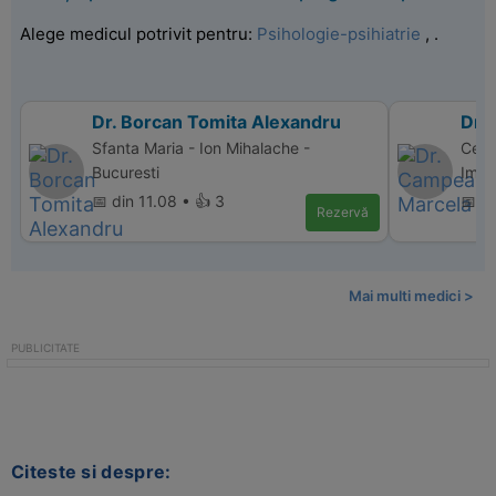
Alege medicul potrivit pentru:
Psihologie-psihiatrie
,
.
Dr. Borcan Tomita Alexandru
Dr.
Sfanta Maria - Ion Mihalache -
Cent
Bucuresti
Imagi
📅 din 11.08 • 👍 3
📅 di
Rezervă
Mai multi medici >
Citeste si despre: