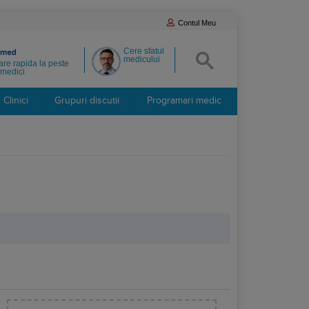
Contul Meu
Cere sfatul
medicului
re rapida la peste
medici
Clinici
Grupuri discutii
Programari medic