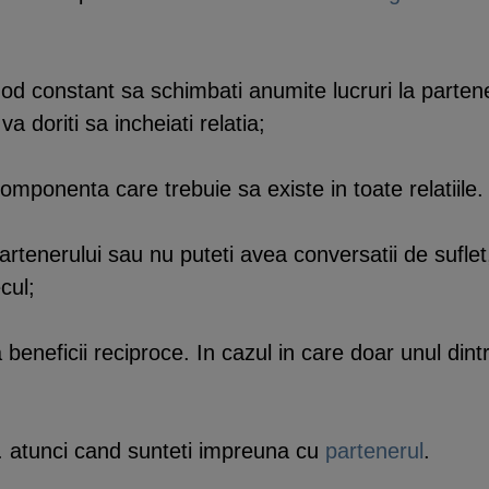
mod constant sa schimbati anumite lucruri la parten
a doriti sa incheiati relatia;
omponenta care trebuie sa existe in toate relatiile.
enerului sau nu puteti avea conversatii de suflet,
cul;
ica beneficii reciproce. In cazul in care doar unul din
vs. atunci cand sunteti impreuna cu
partenerul
.