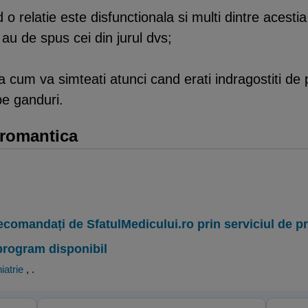
 o relatie este disfunctionala si multi dintre acestia 
e au de spus cei din jurul dvs;
va cum va simteati atunci cand erati indragostiti d
pe ganduri.
 romantica
ecomandați de SfatulMedicului.ro prin serviciul de 
program disponibil
iatrie
,
.