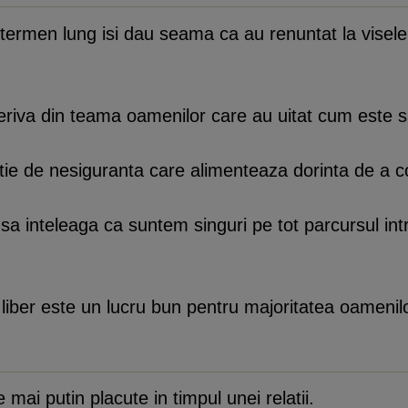
e termen lung isi dau seama ca au renuntat la visele s
deriva din teama oamenilor care au uitat cum este sa 
tie de nesiguranta care alimenteaza dorinta de a 
sa inteleaga ca suntem singuri pe tot parcursul intre
i liber este un lucru bun pentru majoritatea oamenilo
i putin placute in timpul unei relatii.