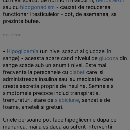
cu nivel scazut de hormoni masculini,
testosteron
sau cu
hipogonadism
- cauzat de reducerea
functionarii testiculelor - pot, de asemenea, sa
prezinte bufee.
-
Hipoglicemia
(un nivel scazut al glucozei in
sange) - aceasta apare cand nivelul de
glucoza
din
sange scade sub un anumit nivel. Este mai
frecventa la persoanele cu
diabet
care isi
administreaza insulina sau iau medicatie care
creste secretia proprie de insulina. Semnele si
simptomele precoce includ transpiratia,
tremuraturi, stare de
slabiciune
, senzatie de
foame, ameteli si greturi.
Unele persoane pot face hipoglicemie dupa ce
mananca, mai ales daca au suferit interventii