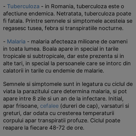
-
Tuberculoza
-
in Romania, tuberculoza este o
afectiune endemica. Netratata, tuberculoza poate
fi fatala. Printre semnele si simptomele acesteia se
regasesc tusea, febra si transpiratiile nocturne.
-
Malaria
- malaria afecteaza milioane de oameni
in toata lumea. Boala apare in special in tarile
tropicale si subtropicale, dar este prezenta si in
alte tari, in special la persoanele care se intorc din
calatorii in tarile cu endemie de malarie.
Semnele si simptomele sunt in legatura cu ciclul de
viata la parazitului care determina malaria, si pot
apare intre 8 zile si un an de la infectare. Initial,
apar frisoane,
cefalee
(dureri de cap), varsaturi si
greturi, dar odata cu cresterea temperaturii
corpului apar transpiratii profuze. Ciclul poate
reapare la fiecare 48-72 de ore.