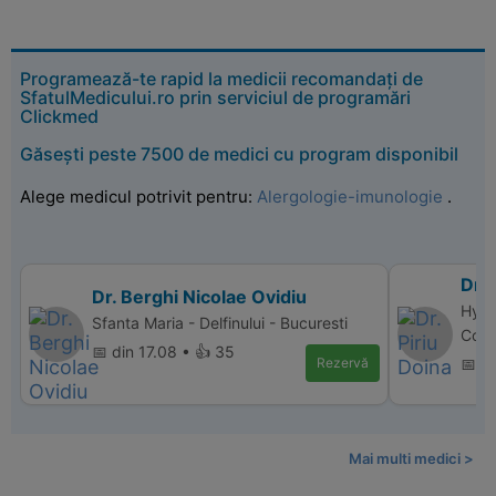
Programează-te rapid la medicii recomandați de
SfatulMedicului.ro prin serviciul de programări
Clickmed
Găsești peste 7500 de medici cu program disponibil
Alege medicul potrivit pentru:
Alergologie-imunologie
.
Dr. 
Dr. Berghi Nicolae Ovidiu
Hype
Sfanta Maria - Delfinului - Bucuresti
Cons
📅 din 17.08 • 👍 35
Rezervă
📅 di
Mai multi medici >