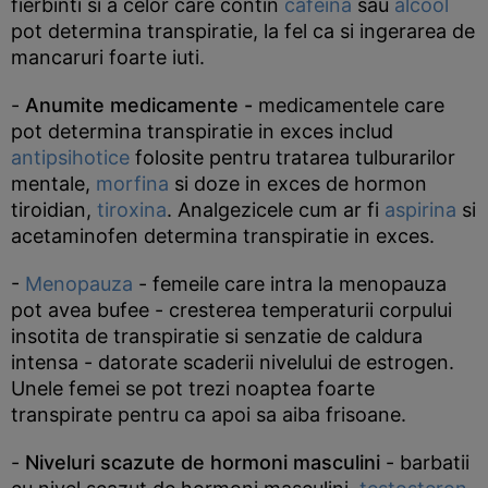
fierbinti si a celor care contin
cafeina
sau
alcool
pot determina transpiratie, la fel ca si ingerarea de
mancaruri foarte iuti.
-
Anumite medicamente -
medicamentele care
pot determina transpiratie in exces includ
antipsihotice
folosite pentru tratarea tulburarilor
mentale,
morfina
si doze in exces de hormon
tiroidian,
tiroxina
. Analgezicele cum ar fi
aspirina
si
acetaminofen determina transpiratie in exces.
-
Menopauza
- femeile care intra la menopauza
pot avea bufee - cresterea temperaturii corpului
insotita de transpiratie si senzatie de caldura
intensa - datorate scaderii nivelului de estrogen.
Unele femei se pot trezi noaptea foarte
transpirate pentru ca apoi sa aiba frisoane.
-
Niveluri scazute de hormoni masculini
- barbatii