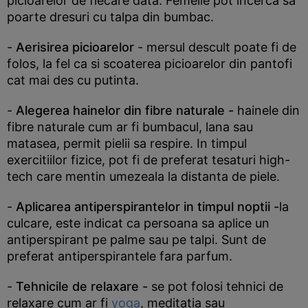
picioarelor de fiecare data. Femeile pot incerca sa
poarte dresuri cu talpa din bumbac.
-
Aerisirea picioarelor
- mersul descult poate fi de
folos, la fel ca si scoaterea picioarelor din pantofi
cat mai des cu putinta.
-
Alegerea hainelor din fibre naturale -
hainele din
fibre naturale cum ar fi bumbacul, lana sau
matasea, permit pielii sa respire. In timpul
exercitiilor fizice, pot fi de preferat tesaturi high-
tech care mentin umezeala la distanta de piele.
-
Aplicarea antiperspirantelor in timpul noptii -
la
culcare, este indicat ca persoana sa aplice un
antiperspirant pe palme sau pe talpi. Sunt de
preferat antiperspirantele fara parfum.
-
Tehnicile de relaxare -
se pot folosi tehnici de
relaxare cum ar fi
yoga
, meditatia sau