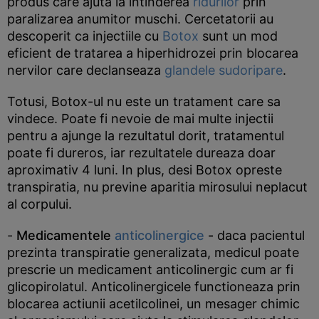
produs care ajuta la intinderea
ridurilor
prin
paralizarea anumitor muschi. Cercetatorii au
descoperit ca injectiile cu
Botox
sunt un mod
eficient de tratarea a hiperhidrozei prin blocarea
nervilor care declanseaza
glandele sudoripare
.
Totusi, Botox-ul nu este un tratament care sa
vindece. Poate fi nevoie de mai multe injectii
pentru a ajunge la rezultatul dorit, tratamentul
poate fi dureros, iar rezultatele dureaza doar
aproximativ 4 luni. In plus, desi Botox opreste
transpiratia, nu previne aparitia mirosului neplacut
al corpului.
-
Medicamentele
anticolinergice
-
daca pacientul
prezinta transpiratie generalizata, medicul poate
prescrie un medicament anticolinergic cum ar fi
glicopirolatul. Anticolinergicele functioneaza prin
blocarea actiunii acetilcolinei, un mesager chimic