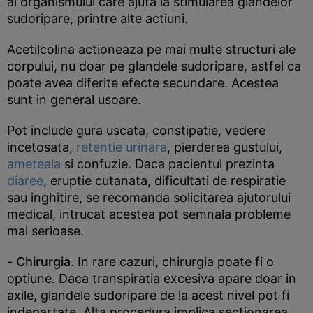
al organismului care ajuta la stimularea glandelor
sudoripare, printre alte actiuni.
Acetilcolina actioneaza pe mai multe structuri ale
corpului, nu doar pe glandele sudoripare, astfel ca
poate avea diferite efecte secundare. Acestea
sunt in general usoare.
Pot include gura uscata, constipatie, vedere
incetosata,
retentie urinara
, pierderea gustului,
ameteala
si confuzie. Daca pacientul prezinta
diaree
, eruptie cutanata, dificultati de respiratie
sau inghitire, se recomanda solicitarea ajutorului
medical, intrucat acestea pot semnala probleme
mai serioase.
-
Chirurgia
. In rare cazuri, chirurgia poate fi o
optiune. Daca transpiratia excesiva apare doar in
axile, glandele sudoripare de la acest nivel pot fi
indepartate. Alta procedura implica sectionarea