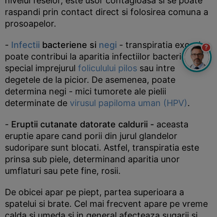
nivelul feselor, este usor contagioasa si se poate
raspandi prin contact direct si folosirea comuna a
prosoapelor.
-
Infectii
bacteriene si
negi
- transpiratia excesiva
?
poate contribui la aparitia infectiilor bacteriene, in
special imprejurul
foliculului pilos
sau intre
degetele de la picior. De asemenea, poate
determina negi - mici tumorete ale pielii
determinate de
virusul papiloma uman (HPV)
.
-
Eruptii cutanate datorate caldurii -
aceasta
eruptie apare cand porii din jurul glandelor
sudoripare sunt blocati. Astfel, transpiratia este
prinsa sub piele, determinand aparitia unor
umflaturi sau pete fine, rosii.
De obicei apar pe piept, partea superioara a
spatelui si brate. Cel mai frecvent apare pe vreme
calda si umeda si in general afecteaza sugarii si