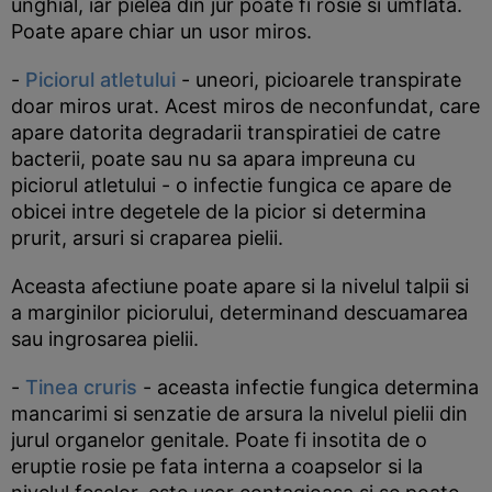
unghial, iar pielea din jur poate fi rosie si umflata.
Poate apare chiar un usor miros.
-
Piciorul atletului
- uneori, picioarele transpirate
doar miros urat. Acest miros de neconfundat, care
apare datorita degradarii transpiratiei de catre
bacterii, poate sau nu sa apara impreuna cu
piciorul atletului - o infectie fungica ce apare de
obicei intre degetele de la picior si determina
prurit, arsuri si craparea pielii.
Aceasta afectiune poate apare si la nivelul talpii si
a marginilor piciorului, determinand descuamarea
sau ingrosarea pielii.
-
Tinea cruris
- aceasta infectie fungica determina
mancarimi si senzatie de arsura la nivelul pielii din
jurul organelor genitale. Poate fi insotita de o
eruptie rosie pe fata interna a coapselor si la