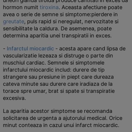
uneori glanda tiroida produce cantitati in exces da
hormon numit
tiroxina
. Aceasta afectiune poate
avea o serie de semne si simptome:pierdere in
greutate
, puls rapid si neregulat, nervozitate si
sensibilitate la caldura. De asemenea, poate
determina aparitia unei transpiratii in exces.
-
Infarctul miocardic
- acesta apare cand lipsa de
vascularizatie lezeaza si distruge o parte din
muschiul cardiac. Semnele si simptomele
infarctului miocardic includ: durere de tip
strangere sau presiune in piept care dureaza
cateva minute sau durere care iradiaza de la
torace spre umar, brat si spate si transpiratie
excesiva.
La aparitia acestor simptome se recomanda
solicitarea de urgenta a ajutorului medical. Orice
minut conteaza in cazul unui infarct miocardic.