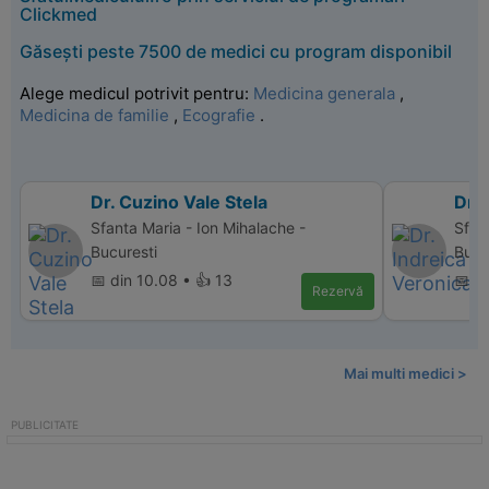
Clickmed
Găsești peste 7500 de medici cu program disponibil
Alege medicul potrivit pentru:
Medicina generala
,
Medicina de familie
,
Ecografie
.
Dr. Cuzino Vale Stela
Dr. 
Sfanta Maria - Ion Mihalache -
Sfan
Bucuresti
Bucu
📅 din 10.08 • 👍 13
📅 d
Rezervă
Mai multi medici >