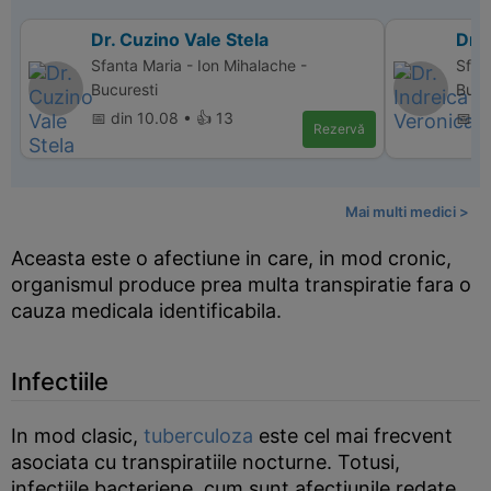
Dr. Cuzino Vale Stela
Dr. 
Sfanta Maria - Ion Mihalache -
Sfan
Bucuresti
Bucu
📅 din 10.08 • 👍 13
📅 d
Rezervă
Mai multi medici >
Aceasta este o afectiune in care, in mod cronic,
organismul produce prea multa transpiratie fara o
cauza medicala identificabila.
Infectiile
In mod clasic,
tuberculoza
este cel mai frecvent
asociata cu transpiratiile nocturne. Totusi,
infectiile bacteriene, cum sunt afectiunile redate