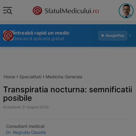
Întreabă rapid un medic
×
▶ GooglePlay
Descarcă aplicația gratuit
›
›
Home
Specialitati
Medicina Generala
Transpiratia nocturna: semnificatii
posibile
Actualizat: 21 August 2024
Consultant medical:
Dr. Negrutiu Claudia