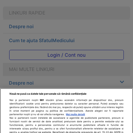
LINKURI RAPIDE
Despre noi
Cum te ajuta SfatulMedicului
Login / Cont nou
MAI MULTE LINKURI
Despre noi
Nouă ne pasă ca datele tale personale să rămână confidențiale
Legal
Noi și partenerii noștri
961
stocăm și/sau accesăm informații pe dispozitivul dvs., precum
identificatorii cookie unici pentru prelucrarea datelor cu caracter personal. Puteți accepta sau
gestiona preferințele dvs. făcând clic mai jos, respectiv vă puteți opune utilizării unui interes legitim
Drepturile consumatorului
în orice moment pe pagina cu politica de confidențialitate. Aceste alegeri vor fi raportate
partenerilor noștri și nu vă vor afecta navigarea.
Mai multe detalii
Noi si partenerii nostri (retelele de socializare si agentiile de publicitate partenere, precum si
furnizorii nostri de servicii de date analitice) prelucram date pentru a permite website-ului sa
Parteneri
functioneze, pentru a personaliza continutul si anunturile publicitare afisate in functie de
interesele si/sau profilul dvs., pentru a va oferi functionalitati aferente retelelor de socializare si
pentru a analiza traficul pe website. Beneficiati de drepturile prevazute de art. 15-22 din GDPR in