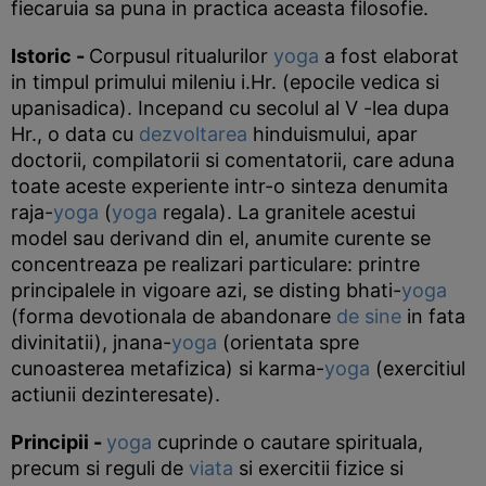
fiecaruia sa puna in practica aceasta filosofie.
Istoric -
Corpusul ritualurilor
yoga
a fost elaborat
in timpul primului mileniu i.Hr. (epocile vedica si
upanisadica). Incepand cu secolul al V -lea dupa
Hr., o data cu
dezvoltarea
hinduismului, apar
doctorii, compilatorii si comentatorii, care aduna
toate aceste experiente intr-o sinteza denumita
raja-
yoga
(
yoga
regala). La granitele acestui
model sau derivand din el, anumite curente se
concentreaza pe realizari particulare: printre
principalele in vigoare azi, se disting bhati-
yoga
(forma devotionala de abandonare
de sine
in fata
divinitatii), jnana-
yoga
(orientata spre
cunoasterea metafizica) si karma-
yoga
(exercitiul
actiunii dezinteresate).
Principii -
yoga
cuprinde o cautare spirituala,
precum si reguli de
viata
si exercitii fizice si