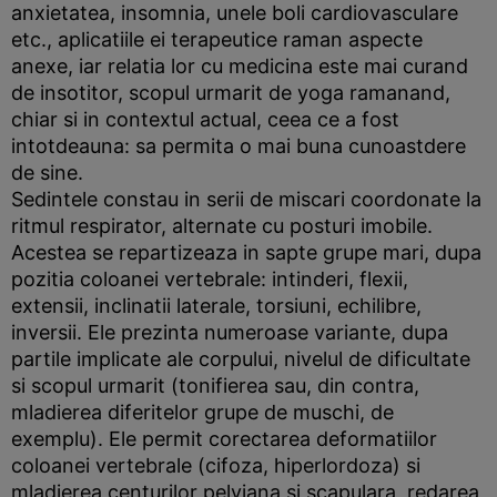
anxietatea, insomnia, unele boli cardiovasculare
etc., aplicatiile ei terapeutice raman aspecte
anexe, iar relatia lor cu medicina este mai curand
de insotitor, scopul urmarit de yoga ramanand,
chiar si in contextul actual, ceea ce a fost
intotdeauna: sa permita o mai buna cunoastdere
de sine.
Sedintele constau in serii de miscari coordonate la
ritmul respirator, alternate cu posturi imobile.
Acestea se repartizeaza in sapte grupe mari, dupa
pozitia coloanei vertebrale: intinderi, flexii,
extensii, inclinatii laterale, torsiuni, echilibre,
inversii. Ele prezinta numeroase variante, dupa
partile implicate ale corpului, nivelul de dificultate
si scopul urmarit (tonifierea sau, din contra,
mladierea diferitelor grupe de muschi, de
exemplu). Ele permit corectarea deformatiilor
coloanei vertebrale (cifoza, hiperlordoza) si
mladierea centurilor pelviana si scapulara, redarea