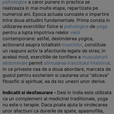
psihologice
a caror punere in practica se
realizeaza in mai multe etape, repartizate pe
numerosi ani. Epoca actuala cunoaste o impartire
intre doua atitudini fundamentale. Prima consta in
utilizarea exercitiilor fizice si
psihologice
de
yoga
pentru a lupta impotriva relelor
vietii
contemporane: astfel, destinderea yogica,
actionand asupra totalitatii
muschilor
, constituie
un raspuns activ la afectiunile legate de stres; in
acelasi mod, exercitiile de tonifiere a
musculaturii
abdominale
permit
stimularea
tranzitului intestinal
.
In ce priveste cea de a doua abordare, marcata de
gustul pentru ezoterism si cautarea unui "altceva"
filosofic si spiritual, ea da loc uneori unor derive.
Indicatii si desfasurare -
Desi in India este utilizata
ca un complement al medicinei traditionale, yoga
nu este o terapie. Daca poate ajuta la vindecarea
unor afectiuni ca durerile de spate, spasmofilia,