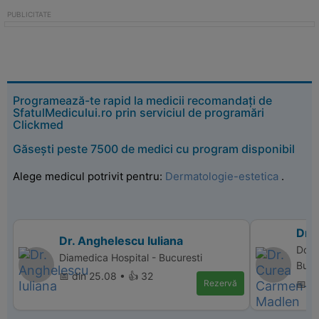
Programează-te rapid la medicii recomandați de
SfatulMedicului.ro prin serviciul de programări
Clickmed
Găsești peste 7500 de medici cu program disponibil
Alege medicul potrivit pentru:
Dermatologie-estetica
.
Dr.
Dr. Anghelescu Iuliana
Donn
Diamedica Hospital - Bucuresti
Bucu
📅 din 25.08 • 👍 32
Rezervă
📅 d