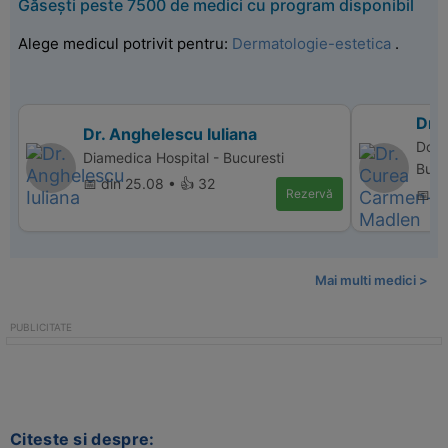
Găsești peste 7500 de medici cu program disponibil
Alege medicul potrivit pentru:
Dermatologie-estetica
.
Dr.
Dr. Anghelescu Iuliana
Donn
Diamedica Hospital - Bucuresti
Bucu
📅 din 25.08 • 👍 32
Rezervă
📅 d
Mai multi medici >
Citeste si despre: