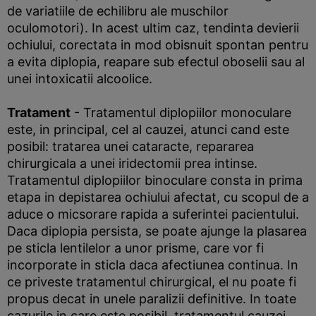
de variatiile de echilibru ale muschilor
oculomotori). In acest ultim caz, tendinta devierii
ochiului, corectata in mod obisnuit spontan pentru
a evita diplopia, reapare sub efectul oboselii sau al
unei intoxicatii alcoolice.
Tratament
- Tratamentul diplopiilor monoculare
este, in principal, cel al cauzei, atunci cand este
posibil: tratarea unei cataracte, repararea
chirurgicala a unei iridectomii prea intinse.
Tratamentul diplopiilor binoculare consta in prima
etapa in depistarea ochiului afectat, cu scopul de a
aduce o micsorare rapida a suferintei pacientului.
Daca diplopia persista, se poate ajunge la plasarea
pe sticla lentilelor a unor prisme, care vor fi
incorporate in sticla daca afectiunea continua. In
ce priveste tratamentul chirurgical, el nu poate fi
propus decat in unele paralizii definitive. In toate
cazurile in care este posibil, tratamentul cauzei