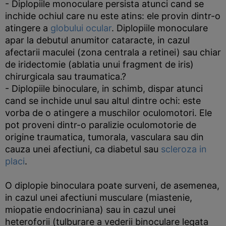
- Diplopiile monoculare persista atunci cand se
inchide ochiul care nu este atins: ele provin dintr-o
atingere a
globului ocular
. Diplopiile monoculare
apar la debutul anumitor cataracte, in cazul
afectarii maculei (zona centrala a retinei) sau chiar
de iridectomie (ablatia unui fragment de iris)
chirurgicala sau traumatica.?
- Diplopiile binoculare, in schimb, dispar atunci
cand se inchide unul sau altul dintre ochi: este
vorba de o atingere a muschilor oculomotori. Ele
pot proveni dintr-o paralizie oculomotorie de
origine traumatica, tumorala, vasculara sau din
cauza unei afectiuni, ca diabetul sau
scleroza in
placi
.
O diplopie binoculara poate surveni, de asemenea,
in cazul unei afectiuni musculare (miastenie,
miopatie endocriniana) sau in cazul unei
heteroforii (tulburare a vederii binoculare legata