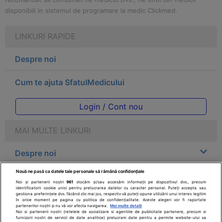
disponibili in sistemul de programare la medic Clickmed.
LINKURI RAPIDE
Despre noi
Cum te ajuta SfatulMedicului
Login / Cont nou
MAI MULTE LINKURI
Despre noi
Nouă ne pasă ca datele tale personale să rămână confidențiale
Legal
Noi și partenerii noștri
961
stocăm și/sau accesăm informații pe dispozitivul dvs., precum
identificatorii cookie unici pentru prelucrarea datelor cu caracter personal. Puteți accepta sau
gestiona preferințele dvs. făcând clic mai jos, respectiv vă puteți opune utilizării unui interes legitim
Drepturile consumatorului
în orice moment pe pagina cu politica de confidențialitate. Aceste alegeri vor fi raportate
partenerilor noștri și nu vă vor afecta navigarea.
Mai multe detalii
Noi si partenerii nostri (retelele de socializare si agentiile de publicitate partenere, precum si
furnizorii nostri de servicii de date analitice) prelucram date pentru a permite website-ului sa