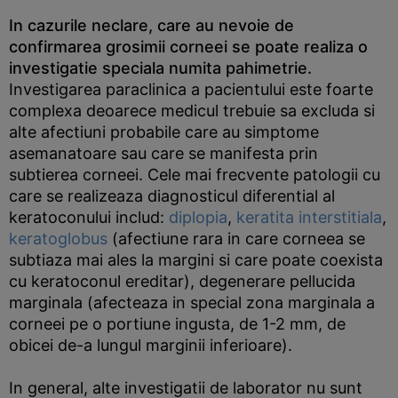
In cazurile neclare, care au nevoie de
confirmarea grosimii corneei se poate realiza o
investigatie speciala numita pahimetrie.
Investigarea paraclinica a pacientului este foarte
complexa deoarece medicul trebuie sa excluda si
alte afectiuni probabile care au simptome
asemanatoare sau care se manifesta prin
subtierea corneei. Cele mai frecvente patologii cu
care se realizeaza diagnosticul diferential al
keratoconului includ:
diplopia
,
keratita interstitiala
,
keratoglobus
(afectiune rara in care corneea se
subtiaza mai ales la margini si care poate coexista
cu keratoconul ereditar), degenerare pellucida
marginala (afecteaza in special zona marginala a
corneei pe o portiune ingusta, de 1-2 mm, de
obicei de-a lungul marginii inferioare).
In general, alte investigatii de laborator nu sunt