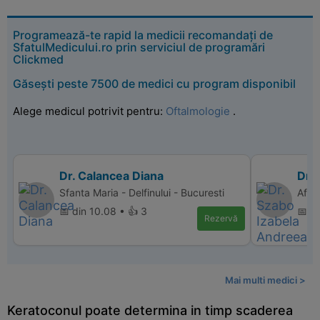
Programează-te rapid la medicii recomandați de
SfatulMedicului.ro prin serviciul de programări
Clickmed
Găsești peste 7500 de medici cu program disponibil
Alege medicul potrivit pentru:
Oftalmologie
.
Dr. Calancea Diana
Dr.
Sfanta Maria - Delfinului - Bucuresti
Affi
📅 din 10.08 • 👍 3
📅 d
Rezervă
Mai multi medici >
Keratoconul poate determina in timp scaderea