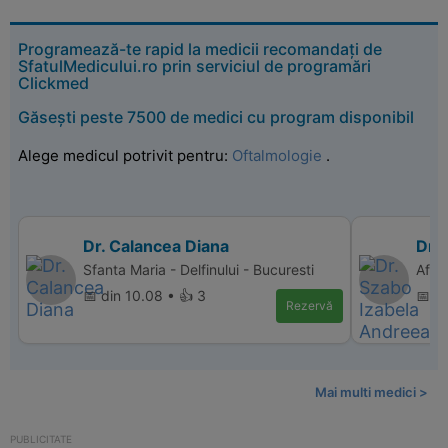
Programează-te rapid la medicii recomandați de
SfatulMedicului.ro prin serviciul de programări
Clickmed
Găsești peste 7500 de medici cu program disponibil
Alege medicul potrivit pentru:
Oftalmologie
.
Dr. Calancea Diana
Dr.
Sfanta Maria - Delfinului - Bucuresti
Affi
📅 din 10.08 • 👍 3
📅 d
Rezervă
Mai multi medici >