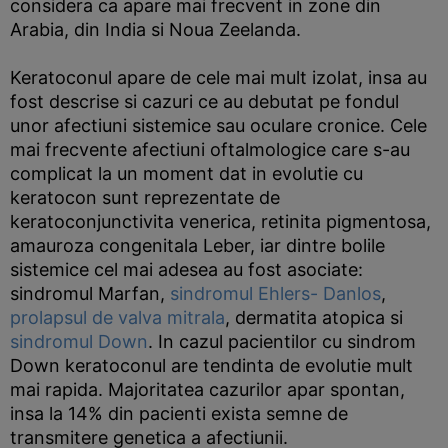
considera ca apare mai frecvent in zone din
Arabia, din India si Noua Zeelanda.
Keratoconul apare de cele mai mult izolat, insa au
fost descrise si cazuri ce au debutat pe fondul
unor afectiuni sistemice sau oculare cronice. Cele
mai frecvente afectiuni oftalmologice care s-au
complicat la un moment dat in evolutie cu
keratocon sunt reprezentate de
keratoconjunctivita venerica, retinita pigmentosa,
amauroza congenitala Leber, iar dintre bolile
sistemice cel mai adesea au fost asociate:
sindromul Marfan,
sindromul Ehlers- Danlos
,
prolapsul de valva mitrala
, dermatita atopica si
sindromul Down
. In cazul pacientilor cu sindrom
Down keratoconul are tendinta de evolutie mult
mai rapida. Majoritatea cazurilor apar spontan,
insa la 14% din pacienti exista semne de
transmitere genetica a afectiunii.