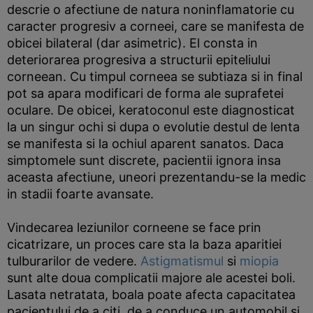
descrie o afectiune de natura noninflamatorie cu
caracter progresiv a corneei, care se manifesta de
obicei bilateral (dar asimetric). El consta in
deteriorarea progresiva a structurii epiteliului
corneean. Cu timpul corneea se subtiaza si in final
pot sa apara modificari de forma ale suprafetei
oculare. De obicei, keratoconul este diagnosticat
la un singur ochi si dupa o evolutie destul de lenta
se manifesta si la ochiul aparent sanatos. Daca
simptomele sunt discrete, pacientii ignora insa
aceasta afectiune, uneori prezentandu-se la medic
in stadii foarte avansate.
Vindecarea leziunilor corneene se face prin
cicatrizare, un proces care sta la baza aparitiei
tulburarilor de vedere.
Astigmatismul
si
miopia
sunt alte doua complicatii majore ale acestei boli.
Lasata netratata, boala poate afecta capacitatea
pacientului de a citi, de a conduce un automobil si