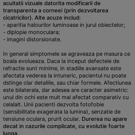
acuitatii vizuale datorita modificarii de
transparenta a corneei (prin dezvoltarea
cicatricilor). Alte acuze includ
:
- aparitia halourilor luminoase in jurul obiectelor;
- diplopie monoculara;
- imagini distorsionate.
In general simptomele se agraveaza pe masura ce
boala evolueaza. Daca la inceput defectele de
refractie sunt minime, in stadiile avansate este
afectata vederea la intuneric, pacientul nu poate
dstinge clar detaliile, sau chiar formele. Afectiunea
este bilaterala, dar adesea are caracter asimetric:
unul din ochi este mult mai afectat comparativ cu
celalalt. Unii pacienti dezvolta fotofobie
(sensibilitate exagerata la lumina), senzatie de
tensiune oculara, prurit ocular.
Durerea nu apare
decat in cazurile complicate, cu evolutie foarte
lunga.