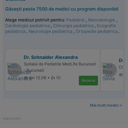
Găsești peste 7500 de medici cu program disponibil
Alege medicul potrivit pentru:
Pediatrie
,
Neonatologie
,
Cardiologie pediatrica
,
Chirurgie pediatrica
,
Ecografie
pediatrica
,
Neurologie pediatrica
,
Ortopedie pediatrica
.
Dr. Schnaider Alexandra
Dr. 
Spitalul de Pediatrie MedLife Bucuresti
Clini
- Bucuresti
📅 d
📅 din 12.08 • 👍 10
Rezervă
Mai multi medici >