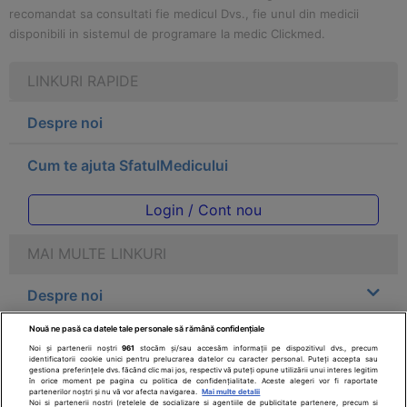
recomandat sa consultati fie medicul Dvs., fie unul din medicii
disponibili in sistemul de programare la medic Clickmed.
LINKURI RAPIDE
Despre noi
Cum te ajuta SfatulMedicului
Login / Cont nou
MAI MULTE LINKURI
Despre noi
Nouă ne pasă ca datele tale personale să rămână confidențiale
Legal
Noi și partenerii noștri
961
stocăm și/sau accesăm informații pe dispozitivul dvs., precum
identificatorii cookie unici pentru prelucrarea datelor cu caracter personal. Puteți accepta sau
gestiona preferințele dvs. făcând clic mai jos, respectiv vă puteți opune utilizării unui interes legitim
Drepturile consumatorului
în orice moment pe pagina cu politica de confidențialitate. Aceste alegeri vor fi raportate
partenerilor noștri și nu vă vor afecta navigarea.
Mai multe detalii
Noi si partenerii nostri (retelele de socializare si agentiile de publicitate partenere, precum si