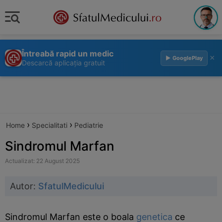
Întreabă rapid un medic
×
▶ GooglePlay
Descarcă aplicația gratuit
›
›
Home
Specialitati
Pediatrie
Sindromul Marfan
Actualizat: 22 August 2025
Autor:
SfatulMedicului
Sindromul Marfan este o boala
genetica
ce