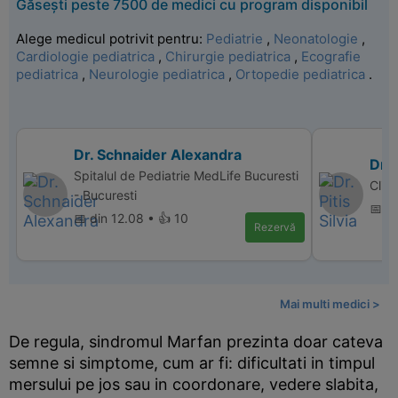
Găsești peste 7500 de medici cu program disponibil
Alege medicul potrivit pentru:
Pediatrie
,
Neonatologie
,
Cardiologie pediatrica
,
Chirurgie pediatrica
,
Ecografie
pediatrica
,
Neurologie pediatrica
,
Ortopedie pediatrica
.
Dr. Schnaider Alexandra
Dr. 
Spitalul de Pediatrie MedLife Bucuresti
Clini
- Bucuresti
📅 d
📅 din 12.08 • 👍 10
Rezervă
Mai multi medici >
De regula, sindromul Marfan prezinta doar cateva
semne si simptome, cum ar fi: dificultati in timpul
mersului pe jos sau in coordonare, vedere slabita,