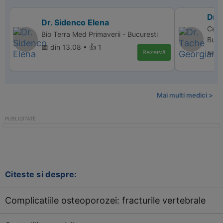
Dr.
Dr. Sidenco Elena
Cent
Bio Terra Med Primaverii - Bucuresti
Bucu
📅 din 13.08 • 👍 1
Rezervă
📅 di
Mai multi medici >
Citeste si despre:
Complicatiile osteoporozei: fracturile vertebrale