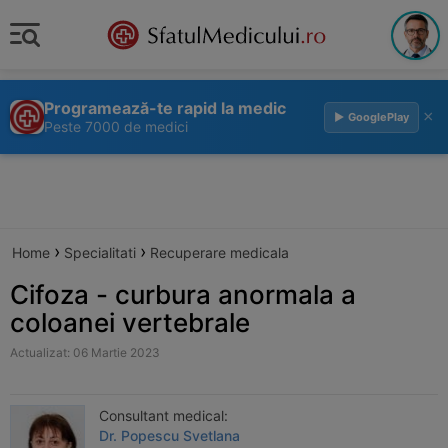
Programează-te rapid la medic
×
▶ GooglePlay
Peste 7000 de medici
›
›
Home
Specialitati
Recuperare medicala
Cifoza - curbura anormala a
coloanei vertebrale
Actualizat: 06 Martie 2023
Consultant medical:
Dr. Popescu Svetlana