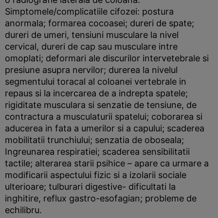
Simptomele/complicatiile cifozei: postura
anormala; formarea cocoasei; dureri de spate;
dureri de umeri, tensiuni musculare la nivel
cervical, dureri de cap sau musculare intre
omoplati; deformari ale discurilor intervetebrale si
presiune asupra nervilor; durerea la nivelul
segmentului toracal al coloanei vertebrale in
repaus si la incercarea de a indrepta spatele;
rigiditate musculara si senzatie de tensiune, de
contractura a musculaturii spatelui; coborarea si
aducerea in fata a umerilor si a capului; scaderea
mobilitatii trunchiului; senzatia de oboseala;
Ingreunarea respiratiei; scaderea sensibilitatii
tactile; alterarea starii psihice – apare ca urmare a
modificarii aspectului fizic si a izolarii sociale
ulterioare; tulburari digestive- dificultati la
inghitire, reflux gastro-esofagian; probleme de
echilibru.