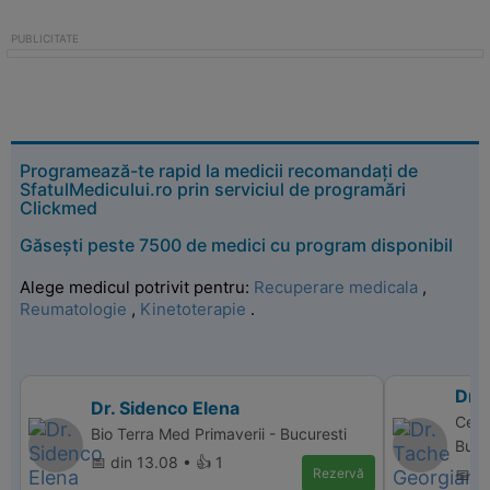
Programează-te rapid la medicii recomandați de
SfatulMedicului.ro prin serviciul de programări
Clickmed
Găsești peste 7500 de medici cu program disponibil
Alege medicul potrivit pentru:
Recuperare medicala
,
Reumatologie
,
Kinetoterapie
.
Dr.
Dr. Sidenco Elena
Cent
Bio Terra Med Primaverii - Bucuresti
Bucu
📅 din 13.08 • 👍 1
Rezervă
📅 di