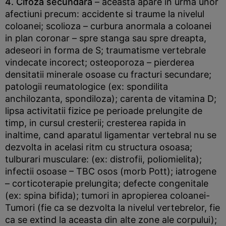
4. Cifoza secundara
– aceasta apare in urma unor
afectiuni precum: accidente si traume la nivelul
coloanei; scolioza – curbura anormala a coloanei
in plan coronar – spre stanga sau spre dreapta,
adeseori in forma de S; traumatisme vertebrale
vindecate incorect; osteoporoza – pierderea
densitatii minerale osoase cu fracturi secundare;
patologii reumatologice (ex: spondilita
anchilozanta, spondiloza); carenta de vitamina D;
lipsa activitatii fizice pe perioade prelungite de
timp, in cursul cresterii; cresterea rapida in
inaltime, cand aparatul ligamentar vertebral nu se
dezvolta in acelasi ritm cu structura osoasa;
tulburari musculare: (ex: distrofii, poliomielita);
infectii osoase – TBC osos (morb Pott); iatrogene
– corticoterapie prelungita; defecte congenitale
(ex: spina bifida); tumori in apropierea coloanei-
Tumori (fie ca se dezvolta la nivelul vertebrelor, fie
ca se extind la aceasta din alte zone ale corpului);