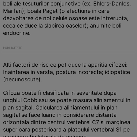
boli ale tesuturilor conjunctive (ex: Ehlers-Danlos,
Marfan); boala Paget (o afectiune in care
dezvoltarea de noi celule osoase este intrerupta,
ceea ce duce la slabirea oaselor); anumite boli
endocrine.
Alti factori de risc ce pot duce la aparitia cifozei:
Inaintarea in varsta, postura incorecta; idiopatice
(necunoscute).
Cifoza poate fi clasificata in severitate dupa
unghiul Cobb sau se poate masura aliniamentul in
plan sagital. Calcularea aliniamentului in plan
sagital se face luand in considerare distanta
orizontala dintre centrul vertebrei C7 si marginea
superioara posterioara a platoului vertebral S1 pe
o radiografie laterala de coloana.