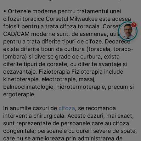
• Ortezele moderne pentru tratamentul unei
cifozei toracice Corsetul Milwaukee este adesea
?
folosit pentru a trata cifoza toracala. Corsetele
CAD/CAM moderne sunt, de asemenea, utilizate
pentru a trata diferite tipuri de cifoze. Deoarece
exista diferite tipuri de curbura (toracala, toraco-
lombara) si diverse grade de curbura, exista
diferite tipuri de corsete, cu diferite avantaje si
dezavantaje. Fizioterapia Fizioterapia include
kinetoterapie, electrotrapie, masaj,
balneoclimatologie, hidrotermoterapie, precum si
ergoterapie.
In anumite cazuri de
cifoza
, se recomanda
interventia chirurgicala. Aceste cazuri, mai exact,
sunt reprezentate de persoanele care au cifoza
congenitala; persoanele cu dureri severe de spate,
care nu se amelioreaza prin administrarea de