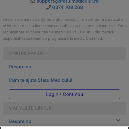
support@sfatulmedicului.ro
0374 109 268
Informatiile medicale de pe sfatulmedicului.ro sunt pentru educatie
si informare si nu inlocuiesc consultul sau diagnosticul medical. Este
recomandat sa consultati fie medicul Dvs., fie unul din medicii
disponibili in sistemul de programare la medic Clickmed.
LINKURI RAPIDE
Despre noi
Cum te ajuta SfatulMedicului
Login / Cont nou
MAI MULTE LINKURI
Despre noi