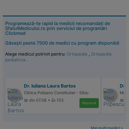
Programează-te rapid la medicii recomandați de
SfatulMedicului.ro prin serviciul de programări
Clickmed
Găsești peste 7500 de medici cu program disponibil
Alege medicul potrivit pentru:
Ortopedie
,
Ortopedie
pediatrica
.
Dr. Iuliana Laura Bartos
Dr.
Clinica Polisano Constitutiei - Sibiu
Memo
📅 din 07.08 • 👍 153
📅 di
Rezervă
Mai multi medici >