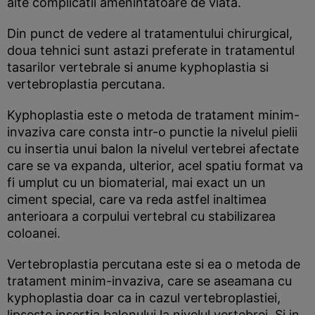
alte complicatii amenintatoare de viata.
Din punct de vedere al tratamentului chirurgical,
doua tehnici sunt astazi preferate in tratamentul
tasarilor vertebrale si anume kyphoplastia si
vertebroplastia percutana.
Kyphoplastia este o metoda de tratament minim-
invaziva care consta intr-o punctie la nivelul pielii
cu insertia unui balon la nivelul vertebrei afectate
care se va expanda, ulterior, acel spatiu format va
fi umplut cu un biomaterial, mai exact un un
ciment special, care va reda astfel inaltimea
anterioara a corpului vertebral cu stabilizarea
coloanei.
Vertebroplastia percutana este si ea o metoda de
tratament minim-invaziva, care se aseamana cu
kyphoplastia doar ca in cazul vertebroplastiei,
lipseste insertia balonului la nivelul vertebrei. Si in