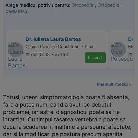
Alege medicul potrivit pentru:
Ortopedie
,
Ortopedie
pediatrica
.
Dr. Iuliana Laura Bartos
Dr.
Clinica Polisano Constitutiei - Sibiu
Memo
📅 din 07.08 • 👍 153
📅 di
Rezervă
Mai multi medici >
Totusi, uneori simptomatologia poate fi absenta,
fara a putea numi cand a avut loc debutul
problemei, iar astfel diagnosticul poate sa fie
intarziat. Cu timpul tasarea vertebrala poate sa
duca la scaderea in inaltime a persoanei afectate,
dar si la modificari pe postura precum aparitia