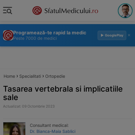
Programează-te rapid la medic
×
▶ GooglePlay
Peste 7000 de medici
›
›
Home
Specialitati
Ortopedie
Tasarea vertebrala si implicatiile
sale
Actualizat: 09 Octombrie 2023
Consultant medical:
Dr. Bianca-Maia Sablici