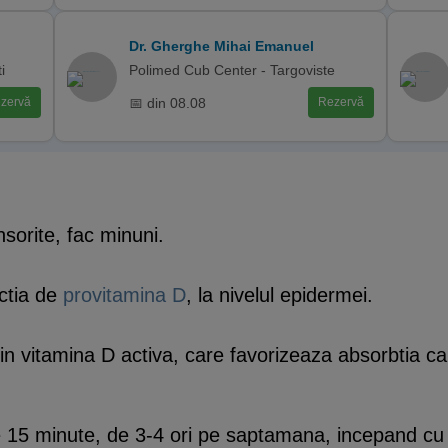
Dr. Gherghe Mihai Emanuel
i
Polimed Cub Center - Targoviste
📅 din 08.08
zervă
Rezervă
nsorite, fac minuni.
ctia de
provitamina D
, la nivelul epidermei.
 vitamina D activa, care favorizeaza absorbtia calci
re 15 minute, de 3-4 ori pe saptamana, incepand cu 