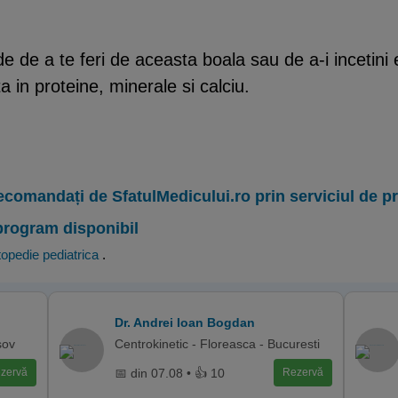
de a te feri de aceasta boala sau de a-i incetini ev
a in proteine, minerale si calciu.
ecomandați de SfatulMedicului.ro prin serviciul de 
program disponibil
opedie pediatrica
.
Dr. Andrei Ioan Bogdan
sov
Centrokinetic - Floreasca - Bucuresti
📅 din 07.08 • 👍 10
zervă
Rezervă