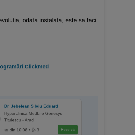
olutia, odata instalata, este sa faci
programări Clickmed
Dr. Jebelean Silviu Eduard
Hyperclinica MedLife Genesys
Titulescu - Arad
📅 din 10.08 • 👍 3
Rezervă