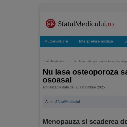
Autoevaluare
Interpretare analize
S
SfatulMedicului.ro
›
Nu lasa osteoporoza sa te ia prin surpr
Nu lasa osteoporoza sa 
osoasa!
Actualizat la data de: 23 Octombrie 2025
Autor:
SfatulMedicului
Menopauza si scaderea de