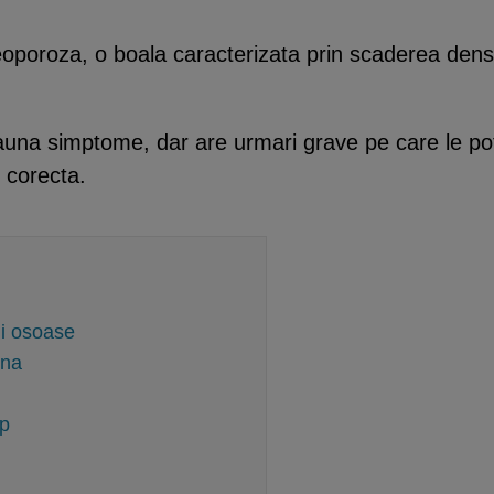
oporoza, o boala caracterizata prin scaderea densit
na simptome, dar are urmari grave pe care le poti
 corecta.
ii osoase
ina
mp