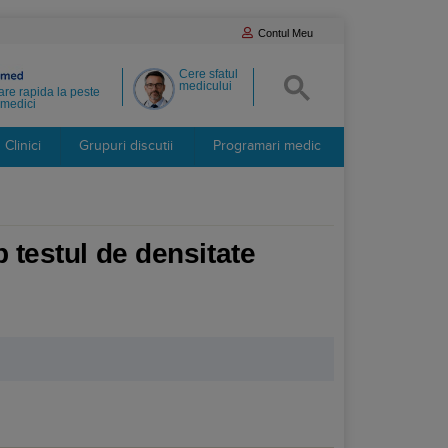
Contul Meu
Cere sfatul
medicului
re rapida la peste
medici
Clinici
Grupuri discutii
Programari medic
p testul de densitate