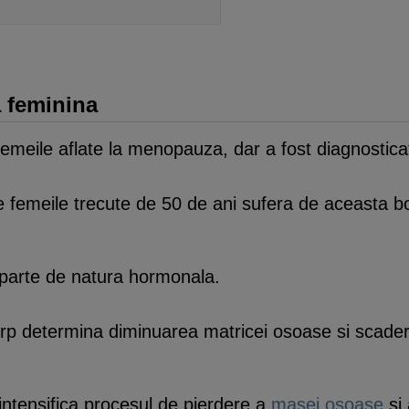
 feminina
meile aflate la menopauza, dar a fost diagnosticata
tre femeile trecute de 50 de ani sufera de aceasta bo
.
 parte de natura hormonala.
corp determina diminuarea matricei osoase si scade
intensifica procesul de pierdere a
masei osoase
si 