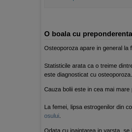
O boala cu preponderenta
Osteoporoza apare in general la fe
Statisticile arata ca o treime din
este diagnosticat cu osteoporoza
Cauza bolii este in cea mai mare
La femei, lipsa estrogenilor din 
osului
.
Odata cu inaintarea in varsta, se 