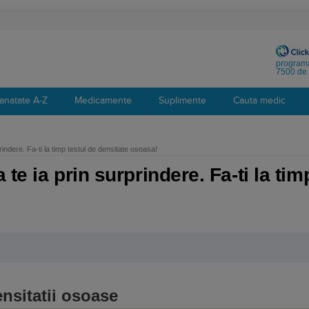
programa
7500 de 
anatate A-Z
Medicamente
Suplimente
Cauta medic
indere. Fa-ti la timp testul de densitate osoasa!
te ia prin surprindere. Fa-ti la tim
nsitatii osoase