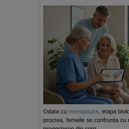
Odata cu
menopauza
, etapa biol
procrea, femeile se confrunta cu 
progesteron din corp.