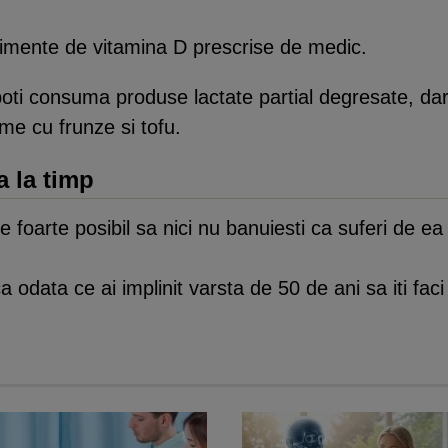
plimente de vitamina D prescrise de medic.
 poti consuma produse lactate partial degresate, da
ume cu frunze si tofu.
a la timp
 foarte posibil sa nici nu banuiesti ca suferi de ea
 odata ce ai implinit varsta de 50 de ani sa iti fac