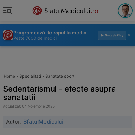
Programează-te rapid la medic
×
▶ GooglePlay
Peste 7000 de medici
›
›
Home
Specialitati
Sanatate sport
Sedentarismul - efecte asupra
sanatatii
Actualizat: 04 Noiembrie 2025
Autor:
SfatulMedicului