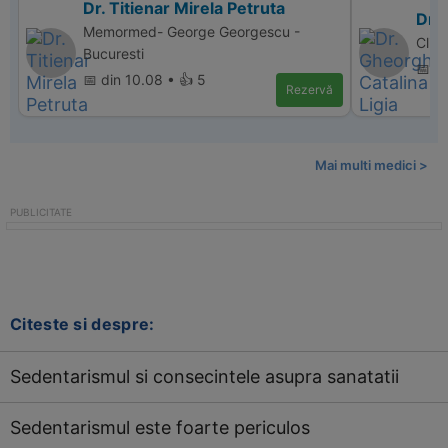
Dr. Titienar Mirela Petruta
Dr. 
Memormed- George Georgescu -
Clini
Bucuresti
📅 d
📅 din 10.08 • 👍 5
Rezervă
Mai multi medici >
Citeste si despre:
Sedentarismul si consecintele asupra sanatatii
Sedentarismul este foarte periculos