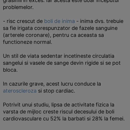
grasimii in exces. Iar acesta este doar inceputul
problemelor.
- risc crescut de
boli de inima
- inima dvs. trebuie
sa fie irigata corespunzator de fazele sanguine
(arterele coronare), pentru ca aceasta sa
functioneze normal.
Un stil de viata sedentar incetineste circulatia
sangelui si vasele de sange devin rigide si se pot
bloca.
In cazurile grave, acest lucru conduce la
ateroscleroza
si stop cardiac.
Potrivit unui studiu, lipsa de activitate fizica la
varsta de mijloc creste riscul decesului de boli
cardiovasculare cu 52% la barbati si 28% la femei.