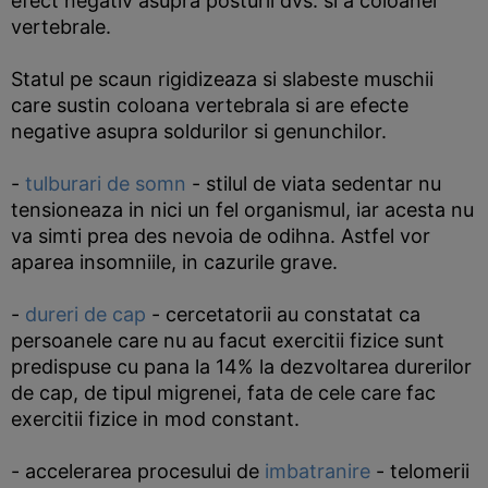
efect negativ asupra posturii dvs. si a coloanei
vertebrale.
Statul pe scaun rigidizeaza si slabeste muschii
care sustin coloana vertebrala si are efecte
negative asupra soldurilor si genunchilor.
-
tulburari de somn
- stilul de viata sedentar nu
tensioneaza in nici un fel organismul, iar acesta nu
va simti prea des nevoia de odihna. Astfel vor
aparea insomniile, in cazurile grave.
-
dureri de cap
- cercetatorii au constatat ca
persoanele care nu au facut exercitii fizice sunt
predispuse cu pana la 14% la dezvoltarea durerilor
de cap, de tipul migrenei, fata de cele care fac
exercitii fizice in mod constant.
- accelerarea procesului de
imbatranire
- telomerii