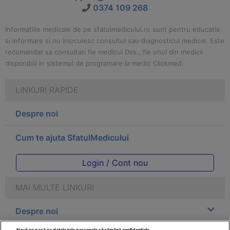
0374 109 268
Informatiile medicale de pe sfatulmedicului.ro sunt pentru educatie
si informare si nu inlocuiesc consultul sau diagnosticul medical. Este
recomandat sa consultati fie medicul Dvs., fie unul din medicii
disponibili in sistemul de programare la medic Clickmed.
LINKURI RAPIDE
Despre noi
Cum te ajuta SfatulMedicului
Login / Cont nou
MAI MULTE LINKURI
Despre noi
Nouă ne pasă ca datele tale personale să rămână confidențiale