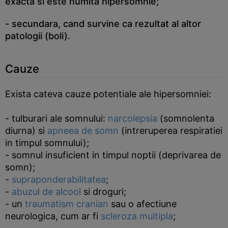
exacta si este numita hipersomnie;
- secundara, cand survine ca rezultat al altor
patologii (boli).
Cauze
Exista cateva cauze potentiale ale hipersomniei:
- tulburari ale somnului:
narcolepsia
(somnolenta
diurna) si
apneea de somn
(intreruperea respiratiei
in timpul somnului);
- somnul insuficient in timpul noptii (deprivarea de
somn);
-
supraponderabilitatea
;
-
abuzul de alcool
si droguri;
- un
traumatism cranian
sau o afectiune
neurologica, cum ar fi
scleroza multipla
;