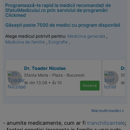
Programează-te rapid la medicii recomandați de
SfatulMedicului.ro prin serviciul de programări
Clickmed
Găsești peste 7500 de medici cu program disponibil
Alege medicul potrivit pentru:
Medicina generala
,
Medicina de familie
,
Ecografie
.
Dr. Toader Nicolae
Dr. 
Sfanta Maria - Plaza - Bucuresti
Sfant
📅 din 13.08 • 👍 10
📅 di
Rezervă
Mai multi medici >
- anumite medicamente, cum ar fi
tranchilizantele
;
- factori genetici (prezenta in familie a unei rude