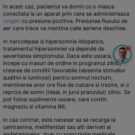
In acest caz, pacientul va dormi cu o masca
conectata la un aparat prin care se administreaza
oxigen
cu presiune pozitiva. Presiunea fluxului de
aer care trece va mentine caile aeriene deschise.
In narcolepsie si hipersomnia idiopatica,
tratamentul hipersomniei va depinde de
?
severitatea simptomului. Daca este usoara, se va
incepe cu masuri de ordine in programul zilnic,
crearea de conditii favorabile (absenta stimullior
auditivi si luminosi) pentru somnul nocturn,
mentinerea unor ore fixe de culcare si trezire, si o
repriza de somn (ideal, in jurul pranzului) zilnic. Se
pot folosi suplimente usoare, care contin
magneziu si vitamina B6.
In caz contrar, este necesar sa se recurga la
centramina, metilfenidat sau alti derivati ai
amfetaminelor, doar cu prescriptie medicala.