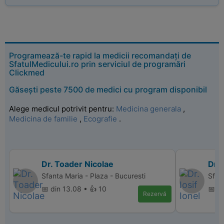
Programează-te rapid la medicii recomandați de
SfatulMedicului.ro prin serviciul de programări
Clickmed
Găsești peste 7500 de medici cu program disponibil
Alege medicul potrivit pentru:
Medicina generala
,
Medicina de familie
,
Ecografie
.
Dr. Toader Nicolae
Dr. 
Sfanta Maria - Plaza - Bucuresti
Sfant
📅 din 13.08 • 👍 10
📅 di
Rezervă