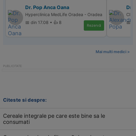
Dr. Pop Anca Oana
Dr.
Hyperclinica MedLife Oradea - Oradea
Clin
📅 din 17.08 • 👍 8
📅 di
Rezervă
Mai multi medici >
Citeste si despre:
Cereale integrale pe care este bine sa le
consumati