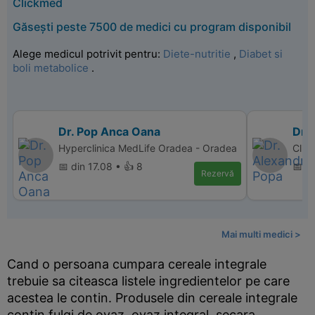
Clickmed
Găsești peste 7500 de medici cu program disponibil
Alege medicul potrivit pentru:
Diete-nutritie
,
Diabet si
boli metabolice
.
Dr. Pop Anca Oana
Dr.
Hyperclinica MedLife Oradea - Oradea
Clin
📅 din 17.08 • 👍 8
📅 di
Rezervă
Mai multi medici >
Cand o persoana cumpara cereale integrale
trebuie sa citeasca listele ingredientelor pe care
acestea le contin. Produsele din cereale integrale
contin fulgi de ovaz, ovaz integral, secara