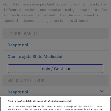
Informatiile medicale de pe sfatulmedicului.ro sunt pentru educatie
si informare si nu inlocuiesc consultul sau diagnosticul medical. Este
recomandat sa consultati fie medicul Dvs., fie unul din medicii
disponibili in sistemul de programare la medic Clickmed.
LINKURI RAPIDE
Despre noi
Cum te ajuta SfatulMedicului
Login / Cont nou
MAI MULTE LINKURI
Despre noi
Nouă ne pasă ca datele tale personale să rămână confidențiale
Legal
Noi și partenerii noștri
961
stocăm și/sau accesăm informații pe dispozitivul dvs., precum
identificatorii cookie unici pentru prelucrarea datelor cu caracter personal. Puteți accepta sau