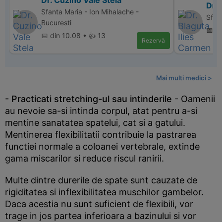
Dr. Cuzino Vale Stela
Dr. 
Sfanta Maria - Ion Mihalache -
Sfan
Bucuresti
📅 d
📅 din 10.08 • 👍 13
Rezervă
Mai multi medici >
- Practicati stretching-ul sau intinderile
- Oamenii
au nevoie sa-si intinda corpul, atat pentru a-si
mentine sanatatea spatelui, cat si a gatului.
Mentinerea flexibilitatii contribuie la pastrarea
functiei normale a coloanei vertebrale, extinde
gama miscarilor si reduce riscul ranirii.
Multe dintre durerile de spate sunt cauzate de
rigiditatea si inflexibilitatea muschilor gambelor.
Daca acestia nu sunt suficient de flexibili, vor
trage in jos partea inferioara a bazinului si vor