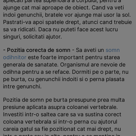
aplecati partea superioara a corpului, pentru a
ajunge cat mai aproape de obiect. Cand va veti
indoi genunchii, bratele vor ajunge mai usor la sol.
Pastrati-va apoi spatele drept, atunci cand trebuie
sa va ridicati. Daca nu puteti face acest lucru
singuri, solicitati ajutor.
- Pozitia corecta de somn
- Sa aveti un
somn
odihnitor
este foarte important pentru starea
generala de sanatate. Organismul are nevoie de
odihna pentru a se reface. Dormiti pe o parte, nu
pe burta, cu genunchii indoiti si o perna plasata
intre genunchi.
Pozitia de somn pe burta presupune prea multa
presiune aplicata asupra coloanei vertebrale.
Investiti intr-o saltea care sa va sustina corect
coloana vertebrala si intr-o perna cu ajutorul
careia gatul sa fie pozitionat cat mai drept, nu