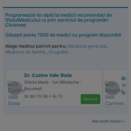
Programează-te rapid la medicii recomandați de
SfatulMedicului.ro prin serviciul de programări
Clickmed
Găsești peste 7500 de medici cu program disponibil
Alege medicul potrivit pentru:
Medicina generala
,
Medicina de familie
,
Ecografie
.
Dr. Cuzino Vale Stela
Dr. 
Sfanta Maria - Ion Mihalache -
Sfan
Bucuresti
📅 d
📅 din 10.08 • 👍 13
Rezervă
Mai multi medici >