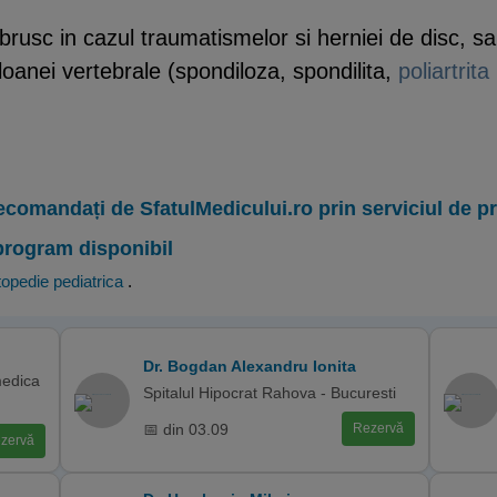
usc in cazul traumatismelor si herniei de disc, sau
oloanei vertebrale (spondiloza, spondilita,
poliartrit
ecomandați de SfatulMedicului.ro prin serviciul de 
program disponibil
opedie pediatrica
.
Dr. Bogdan Alexandru Ionita
medica
Spitalul Hipocrat Rahova - Bucuresti
📅 din 03.09
Rezervă
zervă