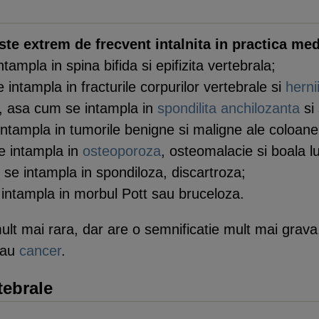
ste extrem de frecvent intalnita in practica med
tampla in spina bifida si epifizita vertebrala;
 intampla in fracturile corpurilor vertebrale si
herni
ie, asa cum se intampla in
spondilita anchilozanta
si 
intampla in tumorile benigne si maligne ale coloanei
se intampla in
osteoporoza
, osteomalacie si boala l
 se intampla in spondiloza, discartroza;
e intampla in morbul Pott sau bruceloza.
mult mai rara, dar are o semnificatie mult mai gra
 sau
cancer
.
tebrale