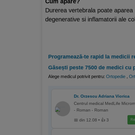
Cum apare?
Durerea vertebrala poate aparea br
degenerative si inflamatorii ale c
Programează-te rapid la medicii r
Găsești peste 7500 de medici cu 
Alege medicul potrivit pentru:
Ortopedie
,
Ort
Dr. Orzescu Adriana Viorica
Centrul medical MedLife Micro
- Roman - Roman
📅 din 12.08 • 👍 3
Re