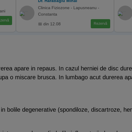
Dr. Harabagiu Mihai
Clinica Fiziozone - Lapusneanu -
ani
Constanta
zervă
📅 din 12.08
Rezervă
durerea apare in repaus. In cazul herniei de disc du
 dupa o miscare brusca. In lumbago acut durerea ap
in bolile degenerative (spondiloze, discartroze, her