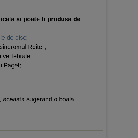
icala si poate fi produsa de
:
ile de disc
;
sindromul Reiter;
 vertebrale;
ui Paget;
va, aceasta sugerand o boala