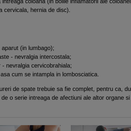
intreaga coloana (in bolile inflamatorii ale coloane
 cervicala, hernia de disc).
 aparut (in lumbago);
ste - nevralgia intercostala;
 - nevralgia cervicobrahiala;
, asa cum se intampla in lombosciatica.
dureri de spate trebuie sa fie complet, pentru ca, 
i de o serie intreaga de afectiuni ale altor organe s