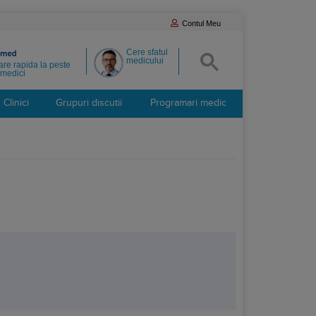
Contul Meu
Cere sfatul
medicului
re rapida la peste
medici
Clinici
Grupuri discutii
Programari medic