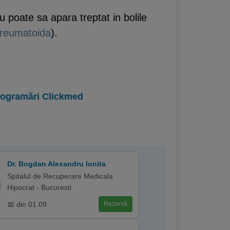
 poate sa apara treptat in bolile
a reumatoida
).
programări Clickmed
Dr. Bogdan Alexandru Ionita
Spitalul de Recuperare Medicala
Hipocrat - Bucuresti
📅 din 01.09
Rezervă