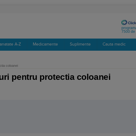
programa
7500 de 
anatate A-Z
Medicamente
Suplimente
Cauta medic
ctia coloanei
turi pentru protectia coloanei